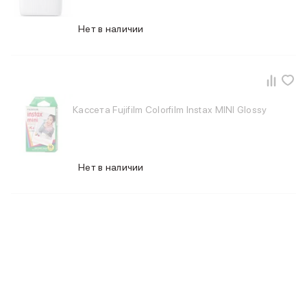
iPhone 15 Pro Max
Нет в наличии
iPhone 15 Pro
iPhone 15 Plus
iPhone 15
iPhone 14
iPhone 14 Plus
iPhone 14
Кассета Fujifilm Colorfilm Instax MINI Glossy
Объем памяти
iPhone 2048 Gb
iPhone 1024 Gb
iPhone 512 Gb
Нет в наличии
iPhone 256 Gb
iPhone 128 Gb
Аксессуары для iPhone
AirPods
Чехлы для iPhone
Защитные стекла для iPhone
Держатели для смартфонов
Беспроводные зарядные устройства
Сетевые зарядные устройства