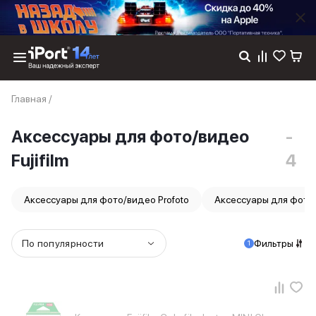
Каталог
Главная
/
Dyson
Фены
Аксессуары для фото/видео
-
Выпрямители
Стайлеры
Fujifilm
4
Пылесосы
Баннер пвз
сплит
Аксессуары для фото/видео Profoto
Аксессуары для фото
Баннер гарантия
Баннер доставка
iPhone 17
По популярности
Фильтры
1
iPhone 17
iPhone 17e
iPhone 17 Pro
iPhone 17 Pro Max