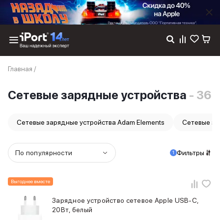
Каталог
Главная
/
Dyson
Фены
Сетевые зарядные устройства
- 36
Выпрямители
Стайлеры
Пылесосы
Сетевые зарядные устройства Adam Elements
Сетевые за
Баннер пвз
сплит
Баннер гарантия
По популярности
Фильтры
1
Баннер доставка
iPhone 17
iPhone 17
Выгоднее вместе
iPhone 17e
Зарядное устройство сетевое Apple USB-C,
iPhone 17 Pro
20Вт, белый
iPhone 17 Pro Max