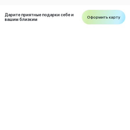
Apple Watch Series 11
Apple Watch Ultra 3
Apple Watch Ultra 2 (2024)
Дарите приятные подарки себе и
Оформить карту
вашим близким
Apple Watch SE 3
Apple Watch SE (2024)
Аксессуары для Watch
Защитные стекла для Watch
Ремешки для Watch
Кабели Lightning
Зарядные устройства с MagSafe
Баннер ПВЗ
Баннер гарантия
О компании
Баннер доставка
Аксессуары
Периферия
Покупателям
Накопители
Стилусы
Карты памяти и флэш-накопители
С нами удобно
Клавиатуры
8 (812) 318-38-38
Мыши и коврики для мышей
ежедневно с 10:00 до 22:00
Wi-Fi роутеры и маршрутизаторы