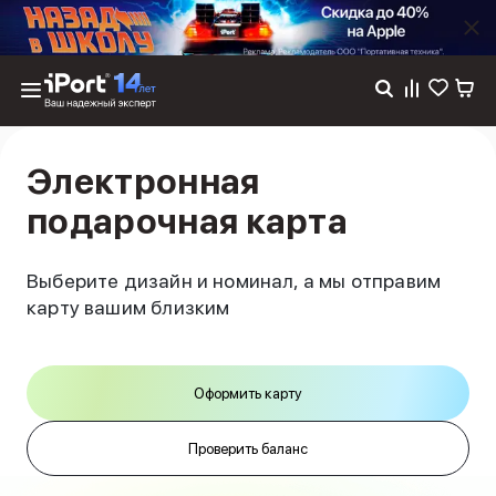
Каталог
Dyson
Электронная
Фены
подарочная карта
Выпрямители
Стайлеры
Пылесосы
Выберите дизайн и номинал, а мы отправим
Баннер пвз
карту вашим близким
сплит
Баннер гарантия
Баннер доставка
iPhone 17
Оформить карту
iPhone 17
iPhone 17e
Проверить баланс
iPhone 17 Pro
iPhone 17 Pro Max