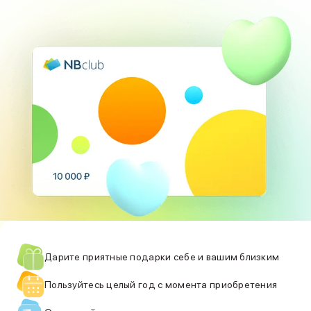
Баннер пвз
сплит
Баннер гарантия
Баннер доставка
iPhone
Баннер ПВЗ
Баннер гарантия
Баннер доставка
iPhone Air
iPhone 17
iPhone 17 Pro Max
iPhone 17 Pro
iPhone 17
iPhone 17e
iPhone 16
iPhone 16 Pro Max
iPhone 16 Pro
Дарите приятные подарки себе и вашим близким
iPhone 16 Plus
iPhone 16
Пользуйтесь целый год с момента приобретения
iPhone 16e
iPhone 15