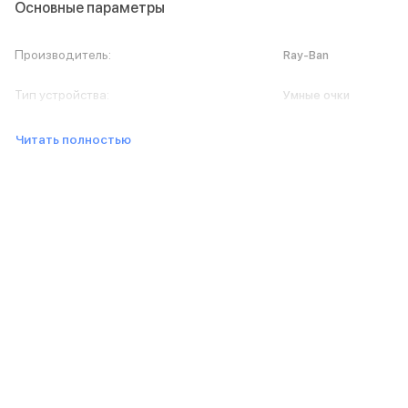
iPad 512 Gb
Основные параметры
iPad 256 Gb
iPad 128 Gb
Производитель
:
Ray-Ban
Аксессуары для iPad
Чехлы для iPad
Тип устройства
:
Умные очки
Защитные стекла для iPad
Беспроводные зарядные устройства
Читать полностью
Сетевые зарядные устройства
Кабели
Внешние аккумуляторы
Клавиатуры для iPad
Стилусы
3D Стикеры
Баннер ПВЗ
Баннер гарантия
Баннер доставка
Mac
MacBook Pro
MacBook Pro M5 Max
MacBook Pro M5 Pro
MacBook Pro M5