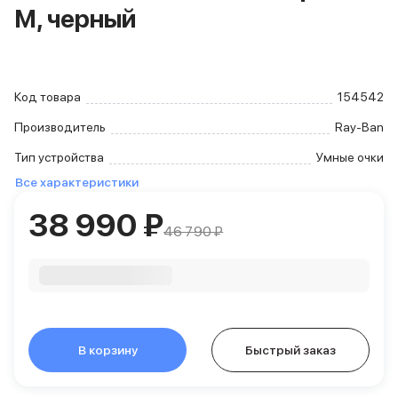
M, черный
iPhone 15 Pro Max
iPhone 15 Pro
iPhone 15 Plus
iPhone 15
iPhone 14
Код товара
154542
iPhone 14 Plus
Производитель
Ray-Ban
iPhone 14
Объем памяти
Тип устройства
Умные очки
iPhone 2048 Gb
Все характеристики
iPhone 1024 Gb
38 990 ₽
iPhone 512 Gb
46 790 ₽
iPhone 256 Gb
iPhone 128 Gb
Аксессуары для iPhone
AirPods
Чехлы для iPhone
Защитные стекла для iPhone
В корзину
Держатели для смартфонов
Быстрый заказ
Беспроводные зарядные устройства
Сетевые зарядные устройства