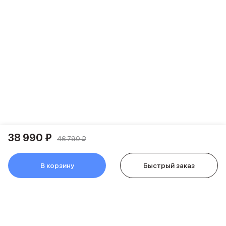
Apple Watch Series 11
Apple Watch Ultra 3
Apple Watch Ultra 2 (2024)
Apple Watch SE 3
Apple Watch SE (2024)
Аксессуары для Watch
Защитные стекла для Watch
Ремешки для Watch
Кабели Lightning
Зарядные устройства с MagSafe
Баннер ПВЗ
Баннер гарантия
Баннер доставка
38 990 ₽
46 790 ₽
Аксессуары
Периферия
В корзину
Быстрый заказ
Накопители
Стилусы
Карты памяти и флэш-накопители
Клавиатуры
Мыши и коврики для мышей
Wi-Fi роутеры и маршрутизаторы