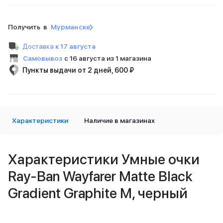
Внешние аккумуляторы
Кабели Lightning
Получить в
Мурманске
USB-C кабели
3D Стикеры
Доставка
к 17 августа
Ремешки для смартфонов
Самовывоз
с 16 августа из 1 магазина
Кардхолдеры MagSafe
Пункты выдачи от 2 дней, 600 ₽
iPad
iPad Pro
iPad Pro 13″
iPad Pro 11″
iPad Air
Характеристики
Наличие в магазинах
iPad Air 13″
iPad Air 11″
iPad Air 10.9″
Характеристики Умные очки
iPad
iPad 11″
Ray-Ban Wayfarer Matte Black
iPad mini
Gradient Graphite M, черный
Объем памяти iPad
iPad 2048 Gb
iPad 1024 Gb