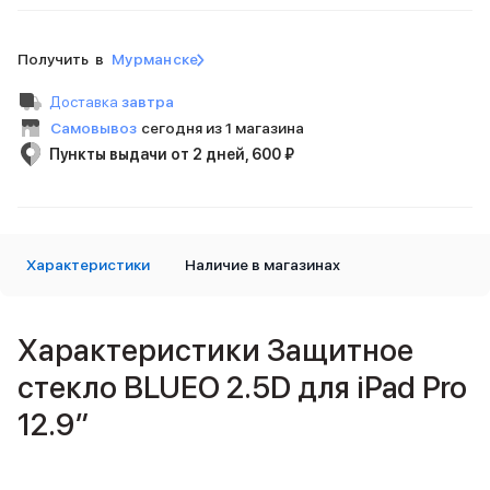
Внешние аккумуляторы
Кабели Lightning
Получить в
Мурманске
USB-C кабели
3D Стикеры
Доставка
завтра
Ремешки для смартфонов
Самовывоз
сегодня из 1 магазина
Кардхолдеры MagSafe
Пункты выдачи от 2 дней, 600 ₽
iPad
iPad Pro
iPad Pro 13″
iPad Pro 11″
iPad Air
Характеристики
Наличие в магазинах
iPad Air 13″
iPad Air 11″
iPad Air 10.9″
Характеристики Защитное
iPad
iPad 11″
стекло BLUEO 2.5D для iPad Pro
iPad mini
12.9″
Объем памяти iPad
iPad 2048 Gb
iPad 1024 Gb