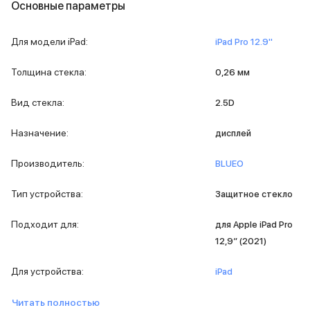
iPad 512 Gb
Основные параметры
iPad 256 Gb
iPad 128 Gb
Для модели iPad
:
iPad Pro 12.9''
Аксессуары для iPad
Чехлы для iPad
Толщина стекла
:
0,26 мм
Защитные стекла для iPad
Беспроводные зарядные устройства
Вид стекла
:
2.5D
Сетевые зарядные устройства
Кабели
Назначение
:
дисплей
Внешние аккумуляторы
Клавиатуры для iPad
Производитель
:
BLUEO
Стилусы
3D Стикеры
Тип устройства
:
Защитное стекло
Баннер ПВЗ
Баннер гарантия
Подходит для
:
для Apple iPad Pro
Баннер доставка
12,9″ (2021)
Mac
MacBook Pro
Для устройства
:
iPad
MacBook Pro M5 Max
MacBook Pro M5 Pro
Читать полностью
MacBook Pro M5