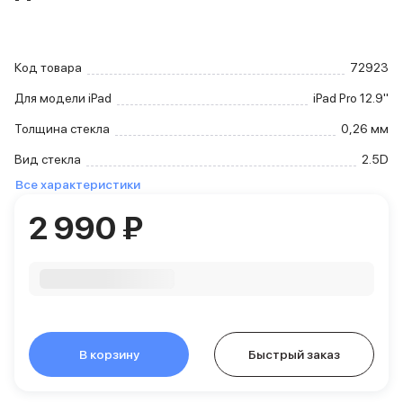
iPhone 15 Pro Max
iPhone 15 Pro
iPhone 15 Plus
Код товара
72923
iPhone 15
iPhone 14
Для модели iPad
iPad Pro 12.9''
iPhone 14 Plus
Толщина стекла
0,26 мм
iPhone 14
Объем памяти
Вид стекла
2.5D
iPhone 2048 Gb
Все характеристики
iPhone 1024 Gb
2 990 ₽
iPhone 512 Gb
iPhone 256 Gb
iPhone 128 Gb
Аксессуары для iPhone
AirPods
Чехлы для iPhone
Защитные стекла для iPhone
В корзину
Держатели для смартфонов
Быстрый заказ
Беспроводные зарядные устройства
Сетевые зарядные устройства