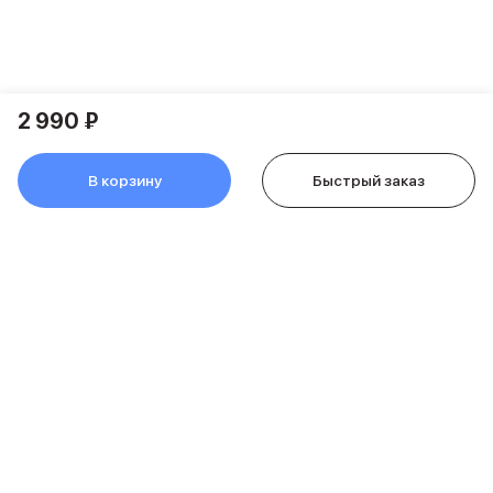
Питание и кабели
Зарядные устройства
Внешние аккумуляторы
Адаптеры
Кабели
2 990 ₽
Мультимедиа
Акустические системы
В корзину
Быстрый заказ
Наушники
Защита устройства
Защитные стекла
Ремешки для часов
Сумки и рюкзаки
Поисковые трекеры
Чехлы
Наклейки
Ремешки для iPhone
Аксессуары для гаджетов
Пульты ДУ
Аксессуары для игровых приставок
О компании
Держатели и подставки