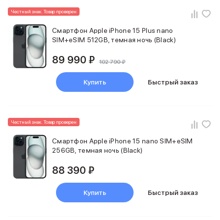
Баннер пвз
Честный знак. Товар проверен
сплит
Баннер гарантия
Смартфон Apple iPhone 15 Plus nano
Баннер доставка
SIM+eSIM 512GB, темная ночь (Black)
iPhone
Баннер ПВЗ
89 990 ₽
102 790 ₽
Баннер гарантия
Баннер доставка
Купить
Быстрый заказ
iPhone Air
iPhone 17
iPhone 17 Pro Max
iPhone 17 Pro
Честный знак. Товар проверен
iPhone 17
Смартфон Apple iPhone 15 nano SIM+eSIM
iPhone 17e
256GB, темная ночь (Black)
iPhone 16
iPhone 16 Pro Max
88 390 ₽
iPhone 16 Pro
iPhone 16 Plus
Купить
Быстрый заказ
iPhone 16
iPhone 16e
iPhone 15