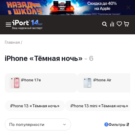
Каталог
Главная
/
Dyson
Фены
iPhone «Тёмная ночь»
- 6
Выпрямители
Стайлеры
Пылесосы
Баннер пвз
iPhone 17e
iPhone Air
сплит
Баннер гарантия
Баннер доставка
iPhone 17
iPhone 13 «Тёмная ночь»
iPhone 13 mini «Тёмная ночь»
iPhone 17
iPhone 17e
iPhone 17 Pro
По популярности
Фильтры
1
iPhone 17 Pro Max