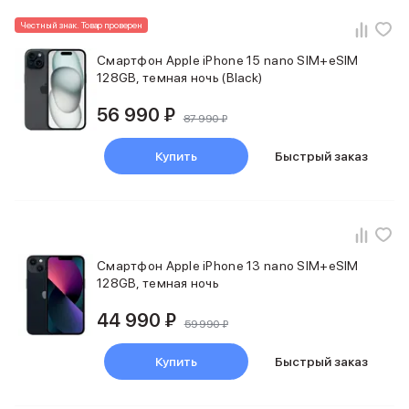
Внешние аккумуляторы
Честный знак. Товар проверен
Кабели Lightning
USB-C кабели
Смартфон Apple iPhone 15 nano SIM+eSIM
3D Стикеры
128GB, темная ночь (Black)
Ремешки для смартфонов
56 990 ₽
Кардхолдеры MagSafe
87 990 ₽
iPad
iPad Pro
Купить
Быстрый заказ
iPad Pro 13″
iPad Pro 11″
iPad Air
iPad Air 13″
iPad Air 11″
Смартфон Apple iPhone 13 nano SIM+eSIM
iPad Air 10.9″
128GB, темная ночь
iPad
iPad 11″
44 990 ₽
59 990 ₽
iPad mini
Объем памяти iPad
Купить
Быстрый заказ
iPad 2048 Gb
iPad 1024 Gb