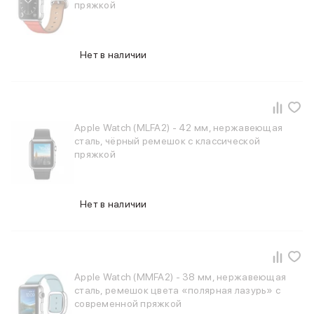
пряжкой
MacBook Pro M4 Max
MacBook Neo
MacBook Air
Нет в наличии
MacBook Air M5
MacBook Air M4
MacBook Air M3
iMac
Mac mini
Apple Watch (MLFA2) - 42 мм, нержавеющая
Аксессуары для Mac
сталь, чёрный ремешок с классической
Чехлы для MacBook
пряжкой
Сумки и рюкзаки
Мыши
Клавиатуры
Нет в наличии
Кабели
Внешние накопители
Мультипортовые адаптеры
Карты памяти и флэш-накопители
3D Стикеры
Apple Watch (MMFA2) - 38 мм, нержавеющая
сталь, ремешок цвета «полярная лазурь» с
Баннер ПВЗ
современной пряжкой
Баннер гарантия