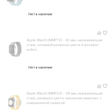
Баннер доставка
AirPods
AirPods Pro 3
Нет в наличии
AirPods 4
AirPods Max
AirPods Max 2
EarPods
Apple Watch (MMFY2) - 42 мм, нержавеющая
Аксессуары для AirPods
сталь, кожаный ремешок цвета «грозовое
Наклейки
небо»
Кабели
Чехлы для AirPods4/4 ANC
Чехлы для AirPods Pro
Нет в наличии
Чехлы для AirPods Pro 2
Чехлы для AirPods Pro 3
Беспроводные зарядные устройства
Баннер пвз
Баннер сплит
Apple Watch (MMFG2) - 38 мм, нержавеющая
Баннер гарантия
сталь, ремешок цвета «весенняя мимоза» с
Баннер доставка
современной пряжкой
Watch