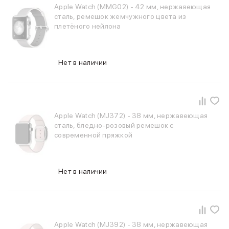
Внешние аккумуляторы
Apple Watch (MMG02) - 42 мм, нержавеющая
сталь, ремешок жемчужного цвета из
Кабели Lightning
плетёного нейлона
USB-C кабели
3D Стикеры
Ремешки для смартфонов
Нет в наличии
Кардхолдеры MagSafe
iPad
iPad Pro
iPad Pro 13″
iPad Pro 11″
Apple Watch (MJ372) - 38 мм, нержавеющая
iPad Air
сталь, бледно-розовый ремешок с
iPad Air 13″
современной пряжкой
iPad Air 11″
iPad Air 10.9″
iPad
Нет в наличии
iPad 11″
iPad mini
Объем памяти iPad
iPad 2048 Gb
iPad 1024 Gb
Apple Watch (MJ392) - 38 мм, нержавеющая