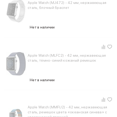
Смартфоны Motorola
Apple Watch (MJ472) - 42 мм, нержавеющая
Смартфоны HONOR
сталь, блочный браслет
Смартфоны Infinix
Смартфоны Google
Мультимедиа
Нет в наличии
Наушники
Проводные наушники
Беспроводные наушники
Гарнитуры
Наушники с шумоподавлением
Apple Watch (MLFC2) - 42 мм, нержавеющая
Накладные наушники
сталь, тёмно-синий кожаный ремешок
Акустические системы
Мониторы
ТВ-приставки
Нет в наличии
Микрофоны
Баннер ПВЗ
Баннер гарантия
Баннер доставка
Популярные бренды
Apple Watch (MMFU2) - 42 мм, нержавеющая
Apple
сталь, ремешок цвета «океанская синева» с
Marshall