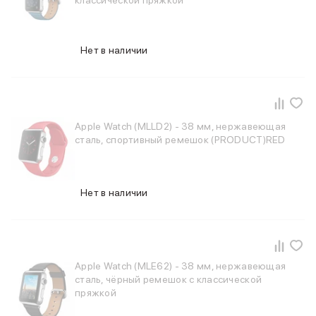
классической пряжкой
Samsung
Sony
JBL
Нет в наличии
CMF
Anker
Техника для дома
Баннер ПВЗ
Умный дом
Apple Watch (MLLD2) - 38 мм, нержавеющая
Пылесосы
сталь, спортивный ремешок (PRODUCT)RED
Популярные бренды
Dyson
Баннер сплит
Нет в наличии
Инструменты
Баннер гарантия
Уход за одеждой
Баннер доставка
Красота и здоровье
Apple Watch (MLE62) - 38 мм, нержавеющая
Укладка волос
сталь, чёрный ремешок с классической
Стайлеры
пряжкой
Выпрямители