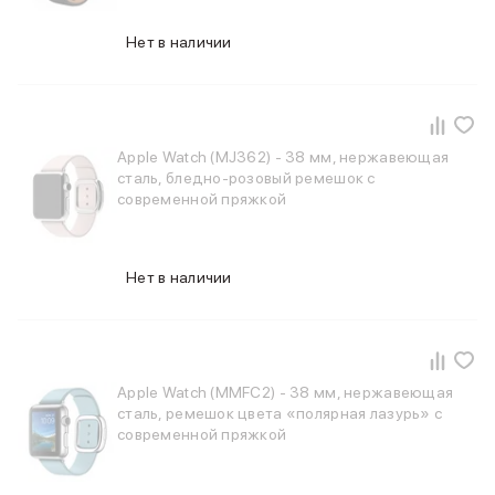
Фены
Смарт-часы и фитнес-браслеты
Нет в наличии
Уход за полостью рта
Умные очки
Забота о здоровье
Популярные бренды
Dyson
Apple Watch (MJ362) - 38 мм, нержавеющая
Huawei
сталь, бледно-розовый ремешок с
современной пряжкой
Ray-Ban
Баннер сплит
Баннер гарантия
Баннер ПВЗ
Нет в наличии
Баннер доставка
Apple Watch (MMFC2) - 38 мм, нержавеющая
сталь, ремешок цвета «полярная лазурь» с
современной пряжкой