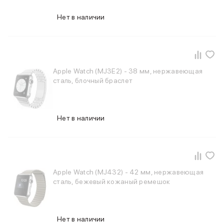
Apple Watch Series 11
Apple Watch Ultra 3
Нет в наличии
Apple Watch Ultra 2 (2024)
Apple Watch SE 3
Apple Watch SE (2024)
Аксессуары для Watch
Защитные стекла для Watch
Apple Watch (MJ3E2) - 38 мм, нержавеющая
Ремешки для Watch
сталь, блочный браслет
Кабели Lightning
Зарядные устройства с MagSafe
Баннер ПВЗ
Нет в наличии
Баннер гарантия
Баннер доставка
Аксессуары
Периферия
Накопители
Apple Watch (MJ432) - 42 мм, нержавеющая
Стилусы
сталь, бежевый кожаный ремешок
Карты памяти и флэш-накопители
Клавиатуры
Мыши и коврики для мышей
Нет в наличии
Wi-Fi роутеры и маршрутизаторы