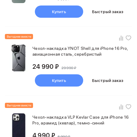
Фены
Смарт-часы и фитнес-браслеты
Купить
Быстрый заказ
Уход за полостью рта
Умные очки
Забота о здоровье
Популярные бренды
Выгоднее вместе
Dyson
Чехол-накладка YNOT Shell для iPhone 16 Pro,
Huawei
авиационная сталь, серебристый
Ray-Ban
Баннер сплит
24 990 ₽
29 990 ₽
Баннер гарантия
Баннер ПВЗ
Купить
Быстрый заказ
Баннер доставка
Выгоднее вместе
Чехол-накладка VLP Kevlar Case для iPhone 16
Pro, арамид (кевлар), темно-синий
4 990 ₽
6 990 ₽