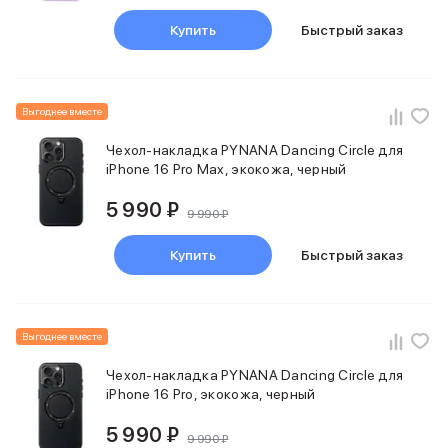
Питание и кабели
Купить
Быстрый заказ
Зарядные устройства
Внешние аккумуляторы
Адаптеры
Кабели
Выгоднее вместе
Мультимедиа
Акустические системы
Чехол-накладка PYNANA Dancing Circle для
iPhone 16 Pro Max, экокожа, черный
Наушники
Защита устройства
5 990 ₽
Защитные стекла
9 990 ₽
Ремешки для часов
Купить
Быстрый заказ
Сумки и рюкзаки
Поисковые трекеры
Чехлы
Наклейки
Выгоднее вместе
Ремешки для iPhone
Аксессуары для гаджетов
Чехол-накладка PYNANA Dancing Circle для
Пульты ДУ
iPhone 16 Pro, экокожа, черный
Аксессуары для игровых приставок
5 990 ₽
Держатели и подставки
9 990 ₽