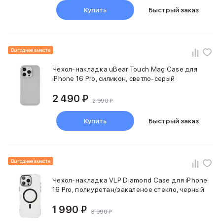
Внешние аккумуляторы
Купить
Быстрый заказ
Кабели Lightning
USB-C кабели
3D Стикеры
Ремешки для смартфонов
Выгоднее вместе
Кардхолдеры MagSafe
Чехол-накладка uBear Touch Mag Case для
iPad
iPhone 16 Pro, силикон, светло-серый
iPad Pro
iPad Pro 13″
2 490 ₽
2 990 ₽
iPad Pro 11″
iPad Air
Купить
Быстрый заказ
iPad Air 13″
iPad Air 11″
iPad Air 10.9″
iPad
Выгоднее вместе
iPad 11″
iPad mini
Чехол-накладка VLP Diamond Case для iPhone
16 Pro, полиуретан/закаленое стекло, черный
Объем памяти iPad
iPad 2048 Gb
1 990 ₽
iPad 1024 Gb
3 990 ₽