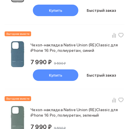
Samsung
Sony
Купить
Быстрый заказ
JBL
CMF
Anker
Выгоднее вместе
Техника для дома
Баннер ПВЗ
Чехол-накладка Native Union (RE)Classic для
Умный дом
iPhone 16 Pro, полиуретан, синий
Пылесосы
7 990 ₽
Популярные бренды
9 590 ₽
Dyson
Баннер сплит
Купить
Быстрый заказ
Инструменты
Баннер гарантия
Уход за одеждой
Выгоднее вместе
Баннер доставка
Красота и здоровье
Чехол-накладка Native Union (RE)Classic для
Укладка волос
iPhone 16 Pro, полиуретан, зеленый
Стайлеры
Выпрямители
7 990 ₽
9 590 ₽