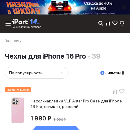
Каталог
Главная
/
Dyson
Фены
Чехлы для iPhone 16 Pro
- 39
Выпрямители
Стайлеры
Пылесосы
По популярности
Фильтры
1
Баннер пвз
сплит
Баннер гарантия
Выгоднее вместе
Баннер доставка
iPhone 17
Чехол-накладка VLP Aster Pro Case для iPhone
iPhone 17
16 Pro, силикон, розовый
iPhone 17e
1 990 ₽
iPhone 17 Pro
3 990 ₽
iPhone 17 Pro Max