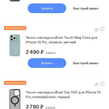
Смартфоны Motorola
Смартфоны HONOR
Купить
Быстрый заказ
Смартфоны Infinix
Смартфоны Google
Мультимедиа
Наушники
Выгоднее вместе
Проводные наушники
Чехол-накладка uBear Touch Mag Case для
Беспроводные наушники
iPhone 16 Pro, силикон, мятный
Гарнитуры
Наушники с шумоподавлением
2 490 ₽
2 990 ₽
Накладные наушники
Акустические системы
Купить
Быстрый заказ
Мониторы
ТВ-приставки
Микрофоны
Баннер ПВЗ
Выгоднее вместе
Баннер гарантия
Баннер доставка
Чехол-накладка uBear Сlip 360 для iPhone 16
Популярные бренды
Pro, поликарбонат, черный
Apple
3 790 ₽
Marshall
4 290 ₽