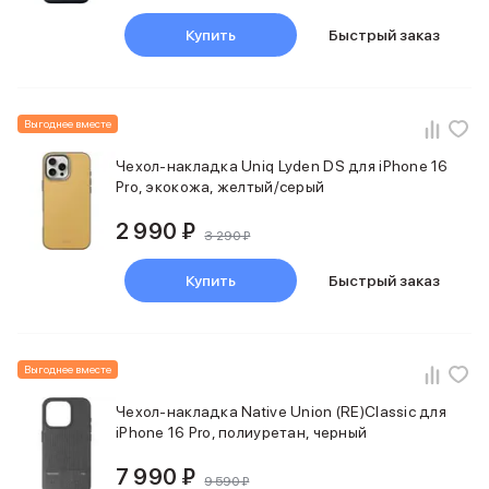
Держатели для смартфонов
Баннер ПВЗ
Купить
Быстрый заказ
Смартфоны
Смартфоны Huawei
Складные смартфоны
Выгоднее вместе
Смартфоны Samsung
Аксессуары для смартфонов
Чехол-накладка Uniq Lyden DS для iPhone 16
USB-C кабели
Pro, экокожа, желтый/серый
Внешние аккумуляторы
Автомобильные зарядные устройства
2 990 ₽
3 290 ₽
Сетевые зарядные устройства
3D Стикеры
Купить
Быстрый заказ
бренды
Huawei
Samsung
Google
Выгоднее вместе
Баннер ПВЗ
Чехол-накладка Native Union (RE)Classic для
Баннер гарантия
iPhone 16 Pro, полиуретан, черный
Баннер доставка
Смартфоны Tecno
7 990 ₽
9 590 ₽