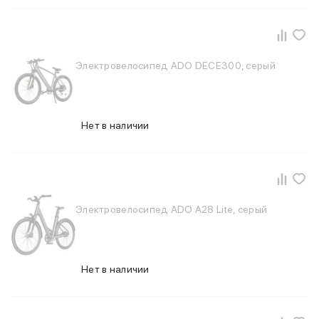
Баннер доставка
AirPods
AirPods Pro 3
AirPods 4
Электровелосипед ADO DECE300, серый
AirPods Max
AirPods Max 2
EarPods
Аксессуары для AirPods
Нет в наличии
Наклейки
Кабели
Чехлы для AirPods4/4 ANC
Чехлы для AirPods Pro
Чехлы для AirPods Pro 2
Электровелосипед ADO A28 Lite, серый
Чехлы для AirPods Pro 3
Беспроводные зарядные устройства
Баннер пвз
Баннер сплит
Нет в наличии
Баннер гарантия
Баннер доставка
Watch