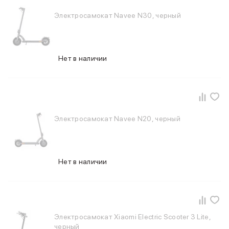
Фены
Смарт-часы и фитнес-браслеты
Электросамокат Navee N30, черный
Уход за полостью рта
Умные очки
Забота о здоровье
Нет в наличии
Популярные бренды
Dyson
Huawei
Ray-Ban
Баннер сплит
Баннер гарантия
Электросамокат Navee N20, черный
Баннер ПВЗ
Баннер доставка
Нет в наличии
Электросамокат Xiaomi Electric Scooter 3 Lite,
черный