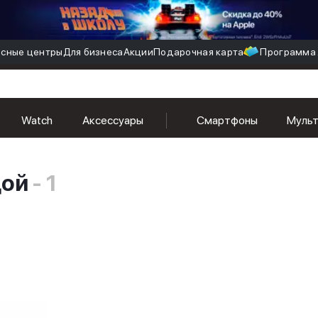
сные центры
Для бизнеса
Акции
Подарочная карта
Программа 
Watch
Аксессуары
Смартфоны
Муль
дой
- 1