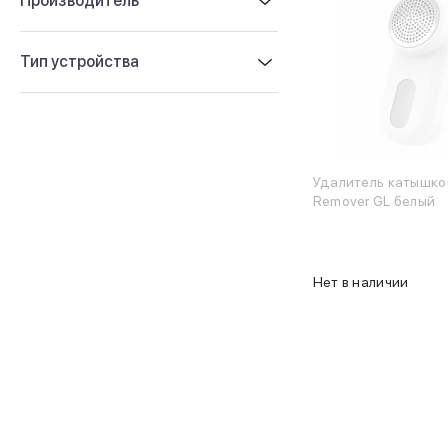
Производитель
iPhone 17e
iPhone 17 Pro
Тип устройства
iPhone 17 Pro Max
Баннер пвз
сплит
Баннер гарантия
Баннер доставка
iPhone
Удалитель катышков
Баннер ПВЗ
Remover GL белый
Баннер гарантия
Баннер доставка
iPhone Air
Нет в наличии
iPhone 17
iPhone 17 Pro Max
iPhone 17 Pro
iPhone 17
iPhone 17e
iPhone 16
iPhone 16 Pro Max
iPhone 16 Pro