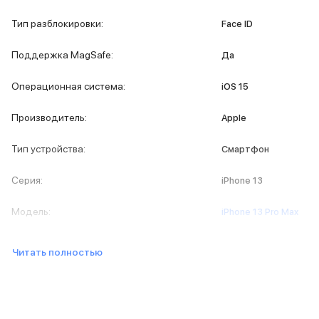
iPad 512 Gb
iPad 256 Gb
Тип разблокировки
:
Face ID
iPad 128 Gb
Аксессуары для iPad
Поддержка MagSafe
:
Да
Чехлы для iPad
Защитные стекла для iPad
Операционная система
:
iOS 15
Беспроводные зарядные устройства
Сетевые зарядные устройства
Производитель
:
Apple
Кабели
Внешние аккумуляторы
Тип устройства
:
Смартфон
Клавиатуры для iPad
Стилусы
Серия
:
iPhone 13
3D Стикеры
Баннер ПВЗ
Модель
:
iPhone 13 Pro Max
Баннер гарантия
Баннер доставка
Читать полностью
Mac
MacBook Pro
MacBook Pro M5 Max
MacBook Pro M5 Pro
MacBook Pro M5