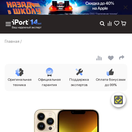
Каталог
Главная
/
Dyson
Фены
Выпрямители
Стайлеры
Пылесосы
Баннер пвз
Оригинальная
Официальная
Поддержка
Оплата бонусами
сплит
техника
гарантия
экспертов
до 99%
Баннер гарантия
Баннер доставка
iPhone 17
iPhone 17
iPhone 17e
iPhone 17 Pro
iPhone 17 Pro Max