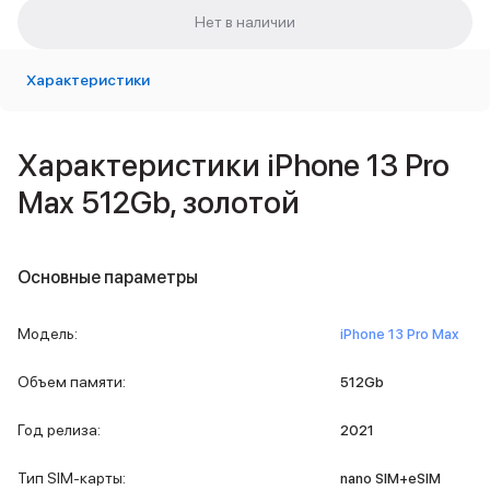
Внешние аккумуляторы
Кабели Lightning
USB-C кабели
Характеристики
3D Стикеры
Ремешки для смартфонов
Кардхолдеры MagSafe
Характеристики iPhone 13 Pro
iPad
iPad Pro
Max 512Gb, золотой
iPad Pro 13″
iPad Pro 11″
iPad Air
Основные параметры
iPad Air 13″
iPad Air 11″
iPad Air 10.9″
Модель
:
iPhone 13 Pro Max
iPad
iPad 11″
Объем памяти
:
512Gb
iPad mini
Объем памяти iPad
Год релиза
:
2021
iPad 2048 Gb
iPad 1024 Gb
Тип SIM-карты
:
nano SIM+eSIM