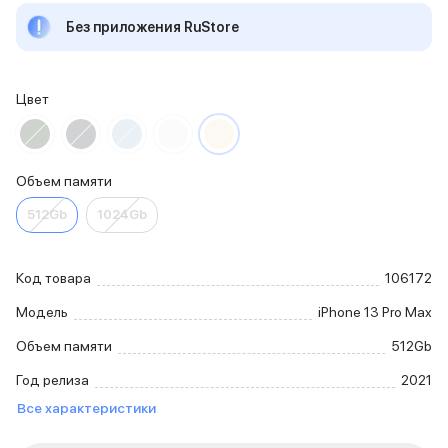
iPhone 15 Pro Max
Без приложения RuStore
iPhone 15 Pro
iPhone 15 Plus
iPhone 15
Цвет
iPhone 14
iPhone 14 Plus
iPhone 14
Объем памяти
Объем памяти
iPhone 2048 Gb
512Gb
1024Gb
iPhone 1024 Gb
iPhone 512 Gb
iPhone 256 Gb
Код товара
106172
iPhone 128 Gb
Аксессуары для iPhone
Модель
iPhone 13 Pro Max
AirPods
Объем памяти
512Gb
Чехлы для iPhone
Защитные стекла для iPhone
Год релиза
2021
Держатели для смартфонов
Все характеристики
Беспроводные зарядные устройства
Сетевые зарядные устройства