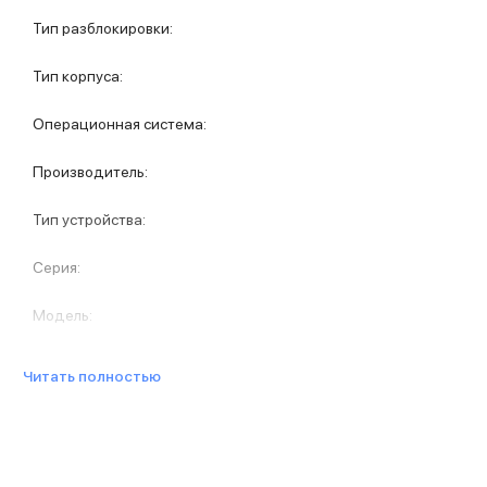
Защитные стекла для iPhone
Тип разблокировки
:
Держатели для смартфонов
Беспроводные зарядные устройства
Тип корпуса
:
Сетевые зарядные устройства
Внешние аккумуляторы
Операционная система
:
Кабели Lightning
USB-C кабели
Производитель
:
3D Стикеры
Ремешки для смартфонов
Тип устройства
:
Кардхолдеры MagSafe
iPad
Серия
:
iPad Pro
iPad Pro 13″
Модель
:
iPad Pro 11″
iPad Air
iPad Air 13″
Читать полностью
iPad Air 11″
iPad Air 10.9″
iPad
iPad 11″
iPad mini