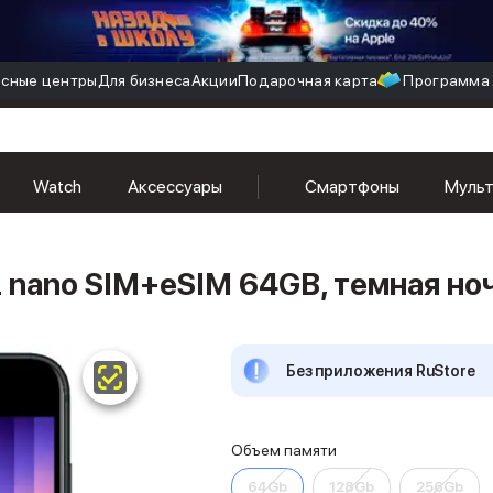
сные центры
Для бизнеса
Акции
Подарочная карта
Программа 
Watch
Аксессуары
Смартфоны
Муль
 nano SIM+eSIM 64GB, темная но
Без приложения RuStore
Объем памяти
64Gb
128Gb
256Gb