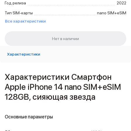
Год релиза
2022
Внешние аккумуляторы
Кабели Lightning
Тип SIM-карты
nano SIM+eSIM
USB-C кабели
Все характеристики
3D Стикеры
Ремешки для смартфонов
Кардхолдеры MagSafe
iPad
iPad Pro
Характеристики
iPad Pro 13″
iPad Pro 11″
iPad Air
iPad Air 13″
Характеристики Смартфон
iPad Air 11″
Apple iPhone 14 nano SIM+eSIM
iPad Air 10.9″
iPad
128GB, сияющая звезда
iPad 11″
iPad mini
Объем памяти iPad
Основные параметры
iPad 2048 Gb
iPad 1024 Gb