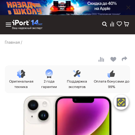
Каталог
Главная
/
Dyson
Фены
Выпрямители
Стайлеры
Пылесосы
Баннер пвз
Оригинальная
2 года
Поддержка
Оплата бонусами до
сплит
техника
гарантии
экспертов
99%
Баннер гарантия
Баннер доставка
iPhone 17
iPhone 17
iPhone 17e
iPhone 17 Pro
iPhone 17 Pro Max