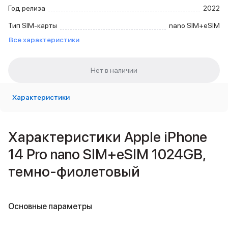
Внешние аккумуляторы
Год релиза
2022
Кабели Lightning
Тип SIM-карты
nano SIM+eSIM
USB-C кабели
Все характеристики
3D Стикеры
Ремешки для смартфонов
Кардхолдеры MagSafe
iPad
iPad Pro
iPad Pro 13″
Характеристики
iPad Pro 11″
iPad Air
iPad Air 13″
Характеристики Apple iPhone
iPad Air 11″
14 Pro nano SIM+eSIM 1024GB,
iPad Air 10.9″
iPad
темно-фиолетовый
iPad 11″
iPad mini
Объем памяти iPad
Основные параметры
iPad 2048 Gb
iPad 1024 Gb