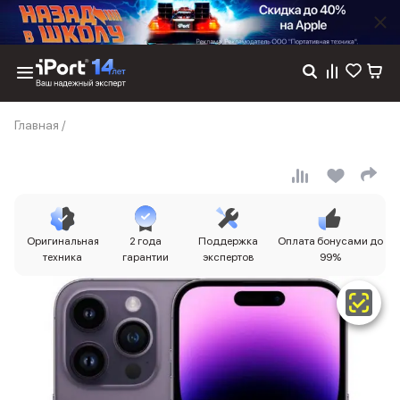
Каталог
Главная
/
Dyson
Фены
Выпрямители
Стайлеры
Пылесосы
Баннер пвз
Оригинальная
2 года
Поддержка
Оплата бонусами до
сплит
техника
гарантии
экспертов
99%
Баннер гарантия
Баннер доставка
iPhone 17
iPhone 17
iPhone 17e
iPhone 17 Pro
iPhone 17 Pro Max