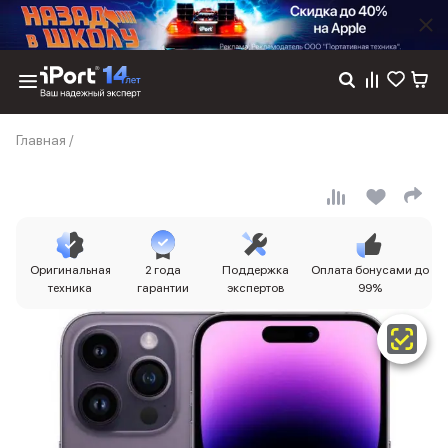
Каталог
Главная
/
Dyson
Фены
Выпрямители
Стайлеры
Пылесосы
Баннер пвз
Оригинальная
2 года
Поддержка
Оплата бонусами до
сплит
техника
гарантии
экспертов
99%
Баннер гарантия
Баннер доставка
iPhone 17
iPhone 17
iPhone 17e
iPhone 17 Pro
iPhone 17 Pro Max