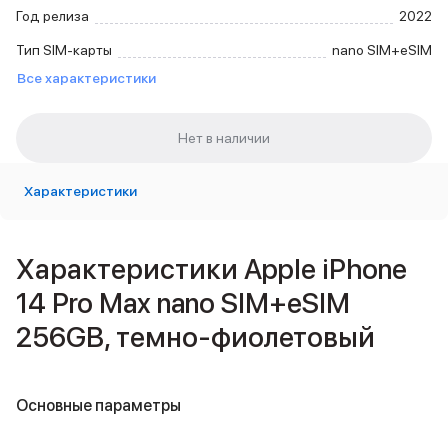
Внешние аккумуляторы
Год релиза
2022
Кабели Lightning
Тип SIM-карты
nano SIM+eSIM
USB-C кабели
Все характеристики
3D Стикеры
Ремешки для смартфонов
Кардхолдеры MagSafe
iPad
iPad Pro
iPad Pro 13″
Характеристики
iPad Pro 11″
iPad Air
iPad Air 13″
Характеристики Apple iPhone
iPad Air 11″
14 Pro Max nano SIM+eSIM
iPad Air 10.9″
iPad
256GB, темно-фиолетовый
iPad 11″
iPad mini
Объем памяти iPad
Основные параметры
iPad 2048 Gb
iPad 1024 Gb