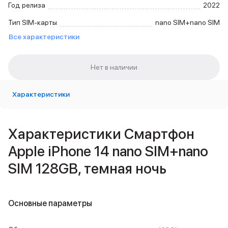
Год релиза
2022
Внешние аккумуляторы
Кабели Lightning
Тип SIM-карты
nano SIM+nano SIM
USB-C кабели
Все характеристики
3D Стикеры
Ремешки для смартфонов
Кардхолдеры MagSafe
iPad
iPad Pro
Характеристики
iPad Pro 13″
iPad Pro 11″
iPad Air
iPad Air 13″
Характеристики Смартфон
iPad Air 11″
Apple iPhone 14 nano SIM+nano
iPad Air 10.9″
iPad
SIM 128GB, темная ночь
iPad 11″
iPad mini
Объем памяти iPad
Основные параметры
iPad 2048 Gb
iPad 1024 Gb