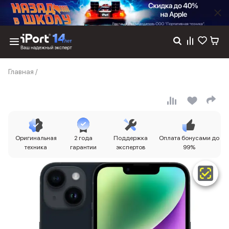
Каталог
Главная
/
Dyson
Фены
Выпрямители
Стайлеры
Пылесосы
Баннер пвз
Оригинальная
2 года
Поддержка
Оплата бонусами до
сплит
техника
гарантии
экспертов
99%
Баннер гарантия
Баннер доставка
iPhone 17
iPhone 17
iPhone 17e
iPhone 17 Pro
iPhone 17 Pro Max