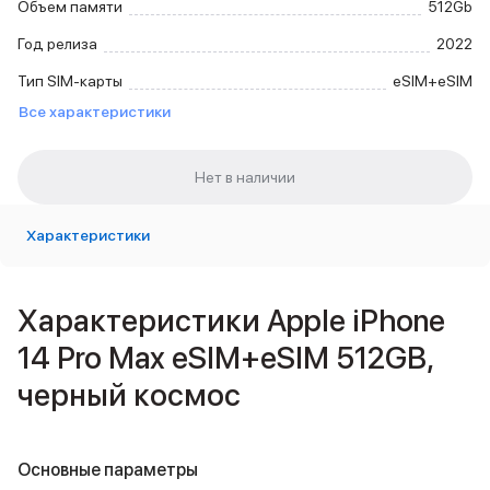
Объем памяти
512Gb
Внешние аккумуляторы
Кабели Lightning
Год релиза
2022
USB-C кабели
Тип SIM-карты
eSIM+eSIM
3D Стикеры
Ремешки для смартфонов
Все характеристики
Кардхолдеры MagSafe
iPad
iPad Pro
iPad Pro 13″
iPad Pro 11″
Характеристики
iPad Air
iPad Air 13″
iPad Air 11″
Характеристики Apple iPhone
iPad Air 10.9″
14 Pro Max eSIM+eSIM 512GB,
iPad
iPad 11″
черный космос
iPad mini
2024
2021
Основные параметры
Объем памяти iPad