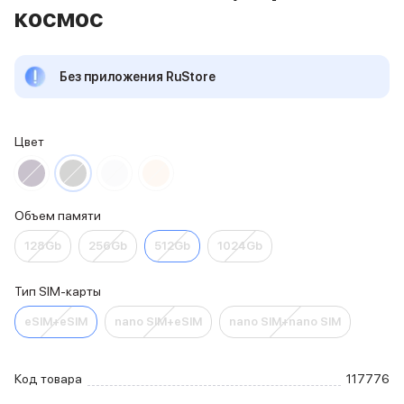
космос
iPhone 15 Pro Max
iPhone 15 Pro
iPhone 15 Plus
Без приложения RuStore
iPhone 15
iPhone 14
iPhone 14 Plus
iPhone 14
Цвет
Объем памяти
iPhone 2048 Gb
iPhone 1024 Gb
Объем памяти
iPhone 512 Gb
iPhone 256 Gb
128Gb
256Gb
512Gb
1024Gb
iPhone 128 Gb
Аксессуары для iPhone
Тип SIM-карты
AirPods
Чехлы для iPhone
eSIM+eSIM
nano SIM+eSIM
nano SIM+nano SIM
Защитные стекла для iPhone
Держатели для смартфонов
Беспроводные зарядные устройства
Код товара
117776
Сетевые зарядные устройства