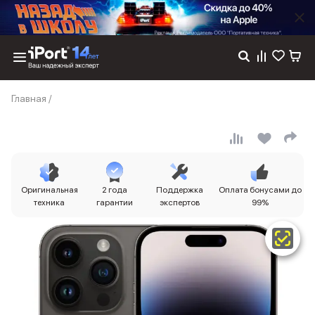
Каталог
Главная
/
Dyson
Фены
Выпрямители
Стайлеры
Пылесосы
Баннер пвз
Оригинальная
2 года
Поддержка
Оплата бонусами до
сплит
техника
гарантии
экспертов
99%
Баннер гарантия
Баннер доставка
iPhone 17
iPhone 17
iPhone 17e
iPhone 17 Pro
iPhone 17 Pro Max