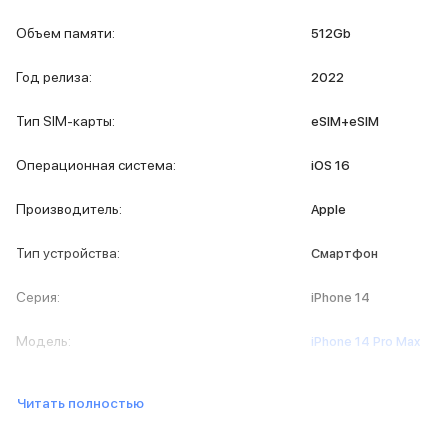
iPad 2048 Gb
iPad 1024 Gb
Объем памяти
:
512Gb
iPad 512 Gb
iPad 256 Gb
Год релиза
:
2022
iPad 128 Gb
iPad 64 Gb
Тип SIM-карты
:
eSIM+eSIM
Аксессуары для iPad
Чехлы для iPad
Операционная система
:
iOS 16
Защитные стекла для iPad
Беспроводные зарядные устройства
Производитель
:
Apple
Сетевые зарядные устройства
Кабели
Тип устройства
:
Смартфон
Внешние аккумуляторы
Клавиатуры для iPad
Серия
:
iPhone 14
Стилусы
3D Стикеры
Модель
:
iPhone 14 Pro Max
Баннер ПВЗ
Баннер гарантия
Баннер доставка
Читать полностью
Mac
MacBook Pro