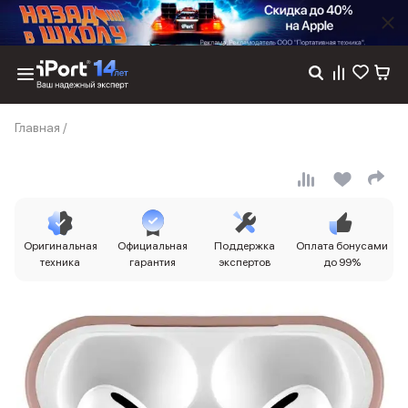
Каталог
Главная
/
Dyson
Фены
Выпрямители
Стайлеры
Пылесосы
Баннер пвз
Оригинальная
Официальная
Поддержка
Оплата бонусами
сплит
техника
гарантия
экспертов
до 99%
Баннер гарантия
Баннер доставка
iPhone 17
iPhone 17
iPhone 17e
iPhone 17 Pro
iPhone 17 Pro Max