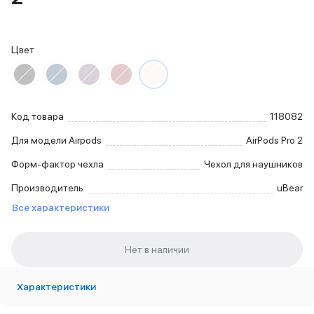
iPhone 15 Pro Max
iPhone 15 Pro
iPhone 15 Plus
Цвет
iPhone 15
iPhone 14
iPhone 14 Plus
iPhone 14
Код товара
118082
Объем памяти
iPhone 2048 Gb
Для модели Airpods
AirPods Pro 2
iPhone 1024 Gb
Форм-фактор чехла
Чехол для наушников
iPhone 512 Gb
iPhone 256 Gb
Производитель
uBear
iPhone 128 Gb
Все характеристики
Аксессуары для iPhone
AirPods
Чехлы для iPhone
Защитные стекла для iPhone
Держатели для смартфонов
Характеристики
Беспроводные зарядные устройства
Сетевые зарядные устройства