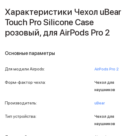
Внешние аккумуляторы
Характеристики Чехол uBear
Кабели Lightning
USB-C кабели
Touch Pro Silicone Case
3D Стикеры
розовый, для AirPods Pro 2
Ремешки для смартфонов
Кардхолдеры MagSafe
iPad
iPad Pro
Основные параметры
iPad Pro 13″
iPad Pro 11″
Для модели Airpods
:
AirPods Pro 2
iPad Air
iPad Air 13″
Форм-фактор чехла
:
Чехол для
iPad Air 11″
наушников
iPad Air 10.9″
iPad
Производитель
:
uBear
iPad 11″
iPad mini
Тип устройства
:
Чехол для
2024
2021
наушников
Объем памяти iPad