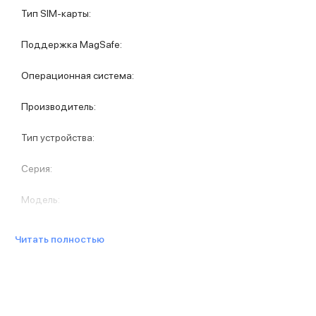
Защитные стекла для iPhone
Тип SIM-карты
:
Держатели для смартфонов
Беспроводные зарядные устройства
Поддержка MagSafe
:
Сетевые зарядные устройства
Внешние аккумуляторы
Операционная система
:
Кабели Lightning
USB-C кабели
Производитель
:
3D Стикеры
Ремешки для смартфонов
Тип устройства
:
Кардхолдеры MagSafe
iPad
Серия
:
iPad Pro
iPad Pro 13″
Модель
:
iPad Pro 11″
iPad Air
iPad Air 13″
Читать полностью
iPad Air 11″
iPad Air 10.9″
iPad
iPad 11″
iPad mini