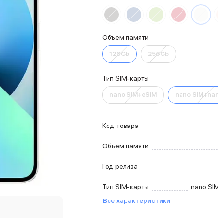
Объем памяти
128Gb
256Gb
Тип SIM-карты
nano SIM+eSIM
nano SIM+nan
Код товара
Объем памяти
Год релиза
Тип SIM-карты
nano SI
Все характеристики