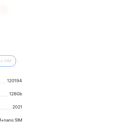
o SIM
120194
128Gb
2021
M+nano SIM