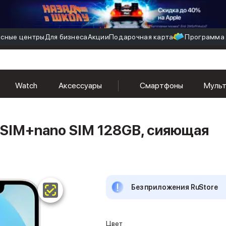
сные центры
Для бизнеса
Акции
Подарочная карта
Программа 
Watch
Аксессуары
Смартфоны
Муль
o SIM+nano SIM 128GB, сияющая
Без приложения RuStore
Цвет