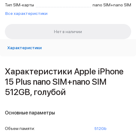
Внешние аккумуляторы
Тип SIM-карты
nano SIM+nano SIM
Кабели Lightning
Все характеристики
USB-C кабели
3D Стикеры
Ремешки для смартфонов
Кардхолдеры MagSafe
iPad
Характеристики
iPad Pro
iPad Pro 13″
iPad Pro 11″
Характеристики Apple iPhone
iPad Air
iPad Air 13″
15 Plus nano SIM+nano SIM
iPad Air 11″
512GB, голубой
iPad Air 10.9″
iPad
iPad 11″
iPad mini
Основные параметры
Объем памяти iPad
iPad 2048 Gb
Объем памяти
:
512Gb
iPad 1024 Gb