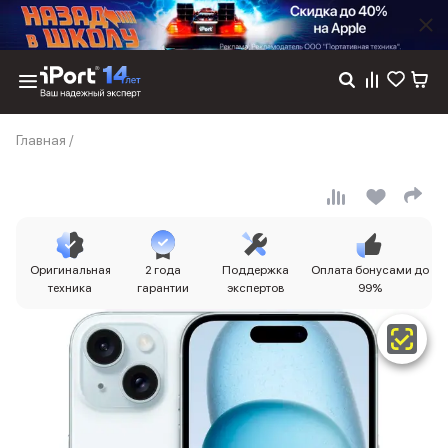
Каталог
Главная
/
Dyson
Фены
Выпрямители
Стайлеры
Пылесосы
Баннер пвз
Оригинальная
2 года
Поддержка
Оплата бонусами до
сплит
техника
гарантии
экспертов
99%
Баннер гарантия
Баннер доставка
iPhone 17
iPhone 17
iPhone 17e
iPhone 17 Pro
iPhone 17 Pro Max