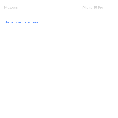
Баннер доставка
Модель
:
iPhone 15 Pro
AirPods
AirPods Pro 3
AirPods 4
Читать полностью
AirPods Max
AirPods Max 2
EarPods
Аксессуары для AirPods
Наклейки
Кабели
Чехлы для AirPods4/4 ANC
Чехлы для AirPods Pro
Чехлы для AirPods Pro 2
Чехлы для AirPods Pro 3
Беспроводные зарядные устройства
Баннер пвз
Баннер сплит
Баннер гарантия
Баннер доставка
Watch