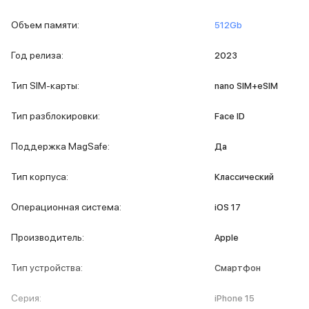
MacBook Pro M4 Max
Объем памяти
:
512Gb
MacBook Neo
MacBook Air
Год релиза
:
2023
MacBook Air M5
MacBook Air M4
Тип SIM-карты
:
nano SIM+eSIM
MacBook Air M3
iMac
Тип разблокировки
:
Face ID
Mac mini
Аксессуары для Mac
Поддержка MagSafe
:
Да
Чехлы для MacBook
Сумки и рюкзаки
Тип корпуса
:
Классический
Мыши
Клавиатуры
Операционная система
:
iOS 17
Кабели
Внешние накопители
Производитель
:
Apple
Мультипортовые адаптеры
Карты памяти и флэш-накопители
Тип устройства
:
Смартфон
3D Стикеры
Баннер ПВЗ
Серия
:
iPhone 15
Баннер гарантия