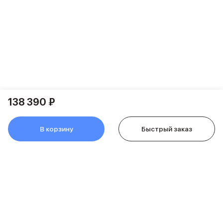
Держатели для смартфонов
Баннер ПВЗ
Смартфоны
Смартфоны Huawei
Складные смартфоны
Смартфоны Samsung
Аксессуары для смартфонов
USB-C кабели
Внешние аккумуляторы
138 390 ₽
Автомобильные зарядные устройства
Сетевые зарядные устройства
3D Стикеры
В корзину
Быстрый заказ
бренды
Huawei
Samsung
Google
Баннер ПВЗ
Баннер гарантия
Баннер доставка
Смартфоны Tecno