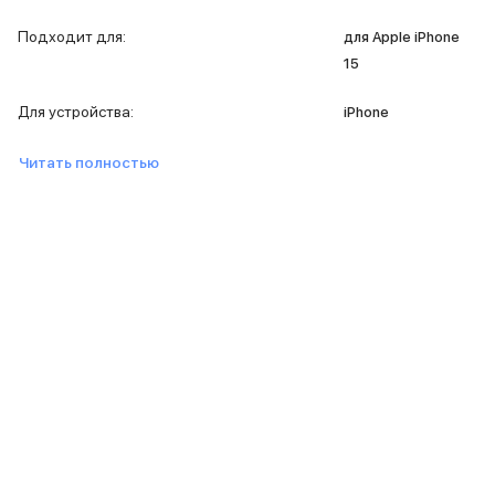
iPad 512 Gb
iPad 256 Gb
Подходит для
:
для Apple iPhone
iPad 128 Gb
15
Аксессуары для iPad
Чехлы для iPad
Для устройства
:
iPhone
Защитные стекла для iPad
Беспроводные зарядные устройства
Читать полностью
Сетевые зарядные устройства
Кабели
Внешние аккумуляторы
Клавиатуры для iPad
Стилусы
3D Стикеры
Баннер ПВЗ
Баннер гарантия
Баннер доставка
Mac
MacBook Pro
MacBook Pro M5 Max
MacBook Pro M5 Pro
MacBook Pro M5