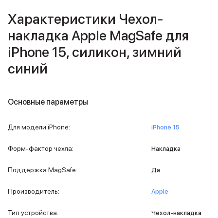
Внешние аккумуляторы
Характеристики Чехол-
Кабели Lightning
USB-C кабели
накладка Apple MagSafe для
3D Стикеры
iPhone 15, силикон, зимний
Ремешки для смартфонов
Кардхолдеры MagSafe
синий
iPad
iPad Pro
iPad Pro 13″
Основные параметры
iPad Pro 11″
iPad Air
iPad Air 13″
Для модели iPhone
:
iPhone 15
iPad Air 11″
iPad Air 10.9″
Форм-фактор чехла
:
Накладка
iPad
iPad 11″
Поддержка MagSafe
:
Да
iPad mini
Объем памяти iPad
Производитель
:
Apple
iPad 2048 Gb
iPad 1024 Gb
Тип устройства
:
Чехол-накладка