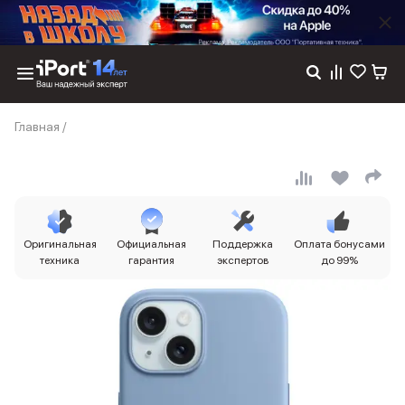
Каталог
Главная
/
Dyson
Фены
Выпрямители
Стайлеры
Пылесосы
Баннер пвз
Оригинальная
Официальная
Поддержка
Оплата бонусами
сплит
техника
гарантия
экспертов
до 99%
Баннер гарантия
Баннер доставка
iPhone 17
iPhone 17
iPhone 17e
iPhone 17 Pro
iPhone 17 Pro Max