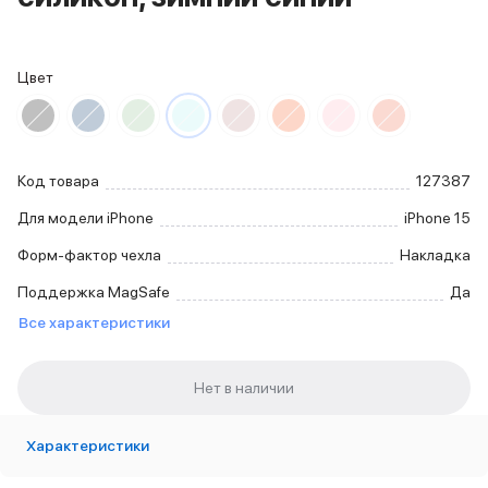
iPhone 15 Pro Max
iPhone 15 Pro
iPhone 15 Plus
Цвет
iPhone 15
iPhone 14
iPhone 14 Plus
iPhone 14
Код товара
127387
Объем памяти
iPhone 2048 Gb
Для модели iPhone
iPhone 15
iPhone 1024 Gb
Форм-фактор чехла
Накладка
iPhone 512 Gb
iPhone 256 Gb
Поддержка MagSafe
Да
iPhone 128 Gb
Все характеристики
Аксессуары для iPhone
AirPods
Чехлы для iPhone
Защитные стекла для iPhone
Держатели для смартфонов
Характеристики
Беспроводные зарядные устройства
Сетевые зарядные устройства