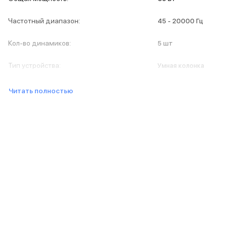
iPad 512 Gb
iPad 256 Gb
Частотный диапазон
:
45 - 20000 Гц
iPad 128 Gb
Аксессуары для iPad
Кол-во динамиков
:
5 шт
Чехлы для iPad
Защитные стекла для iPad
Тип устройства
:
Умная колонка
Беспроводные зарядные устройства
Сетевые зарядные устройства
Читать полностью
Кабели
Внешние аккумуляторы
Клавиатуры для iPad
Стилусы
3D Стикеры
Баннер ПВЗ
Баннер гарантия
Баннер доставка
Mac
MacBook Pro
MacBook Pro M5 Max
MacBook Pro M5 Pro
MacBook Pro M5