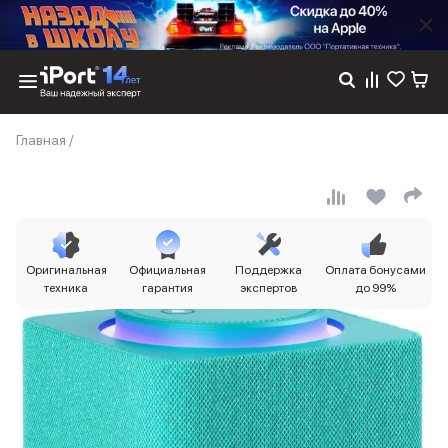
Каталог
Главная
/
Dyson
Фены
Выпрямители
Стайлеры
Пылесосы
Баннер пвз
Оригинальная
Официальная
Поддержка
Оплата бонусами
сплит
техника
гарантия
экспертов
до 99%
Баннер гарантия
Баннер доставка
iPhone 17
iPhone 17
iPhone 17e
iPhone 17 Pro
iPhone 17 Pro Max