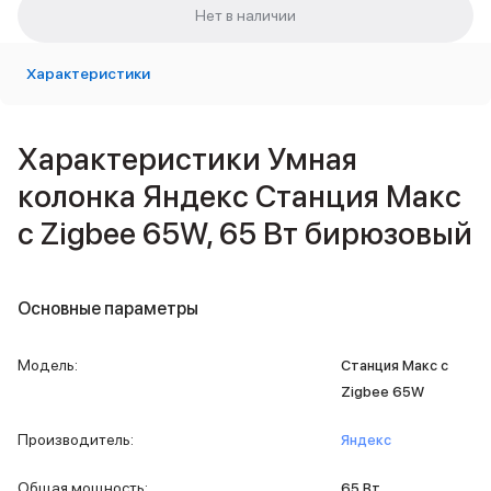
Внешние аккумуляторы
Кабели Lightning
USB-C кабели
Характеристики
3D Стикеры
Ремешки для смартфонов
Кардхолдеры MagSafe
Характеристики Умная
iPad
iPad Pro
колонка Яндекс Станция Макс
iPad Pro 13″
с Zigbee 65W, 65 Вт бирюзовый
iPad Pro 11″
iPad Air
iPad Air 13″
iPad Air 11″
Основные параметры
iPad Air 10.9″
iPad
Модель
:
Станция Макс с
iPad 11″
Zigbee 65W
iPad mini
Объем памяти iPad
Производитель
:
Яндекс
iPad 2048 Gb
iPad 1024 Gb
Общая мощность
:
65 Вт