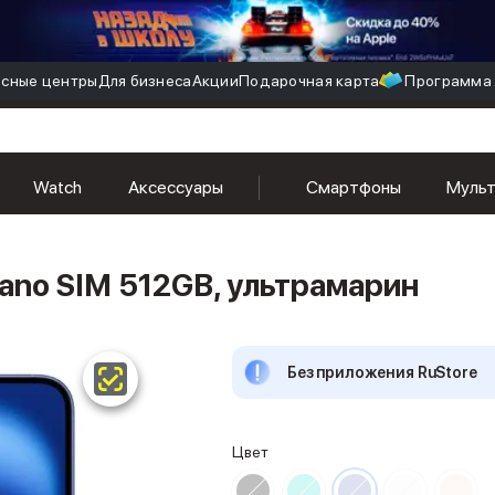
сные центры
Для бизнеса
Акции
Подарочная карта
Программа 
Watch
Аксессуары
Смартфоны
Муль
nano SIM 512GB, ультрамарин
Без приложения RuStore
Цвет