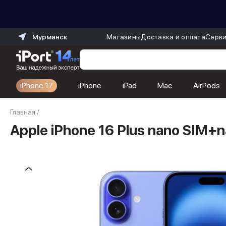
Мурманск
Магазины
Доставка и оплата
Серви
iPhone 17
iPhone
iPad
Mac
AirPods
Каталог
Главная
/
Dyson
Фены
Apple iPhone 16 Plus nano SIM+
Выпрямители
Стайлеры
Пылесосы
Баннер пвз
сплит
Баннер гарантия
Баннер доставка
iPhone 17
iPhone 17