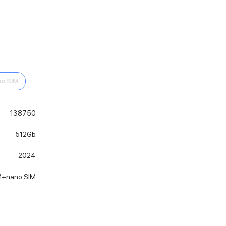
o SIM
138750
512Gb
2024
M+nano SIM