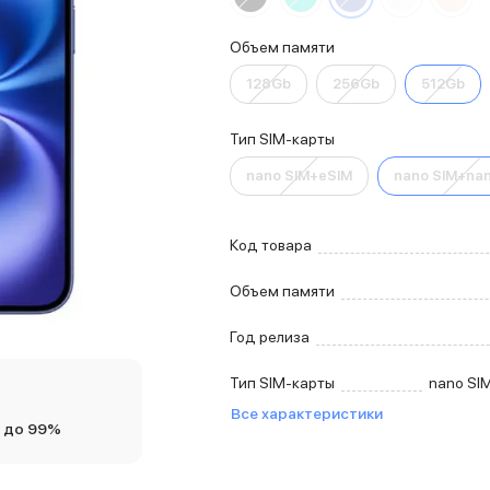
Объем памяти
128Gb
256Gb
512Gb
Тип SIM-карты
nano SIM+eSIM
nano SIM+nan
Код товара
Объем памяти
Год релиза
Тип SIM-карты
nano SI
Все характеристики
 до 99%