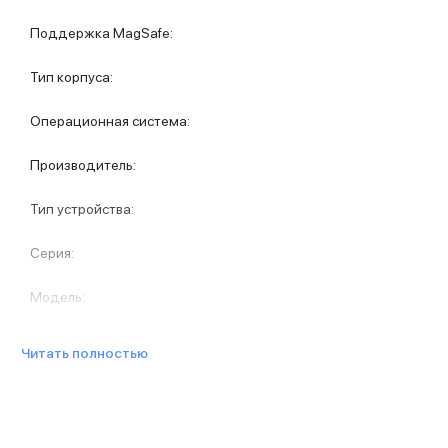
Защитные стекла для iPhone
Держатели для смартфонов
Поддержка MagSafe
:
Беспроводные зарядные устройства
Сетевые зарядные устройства
Тип корпуса
:
Внешние аккумуляторы
Кабели Lightning
Операционная система
:
USB-C кабели
3D Стикеры
Производитель
:
Ремешки для смартфонов
Кардхолдеры MagSafe
Тип устройства
:
iPad
iPad Pro
Серия
:
iPad Pro 13″
iPad Pro 11″
Модель
:
iPad Air
iPad Air 13″
Читать полностью
iPad Air 11″
iPad Air 10.9″
iPad
iPad 11″
iPad mini