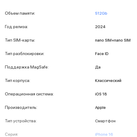
iPad 512 Gb
iPad 256 Gb
Объем памяти
:
512Gb
iPad 128 Gb
Аксессуары для iPad
Год релиза
:
2024
Чехлы для iPad
Защитные стекла для iPad
Тип SIM-карты
:
nano SIM+nano SIM
Беспроводные зарядные устройства
Сетевые зарядные устройства
Тип разблокировки
:
Face ID
Кабели
Внешние аккумуляторы
Поддержка MagSafe
:
Да
Клавиатуры для iPad
Стилусы
Тип корпуса
:
Классический
3D Стикеры
Баннер ПВЗ
Операционная система
:
iOS 18
Баннер гарантия
Баннер доставка
Производитель
:
Apple
Mac
MacBook Pro
Тип устройства
:
Смартфон
MacBook Pro M5 Max
MacBook Pro M5 Pro
Серия
:
iPhone 16
MacBook Pro M5