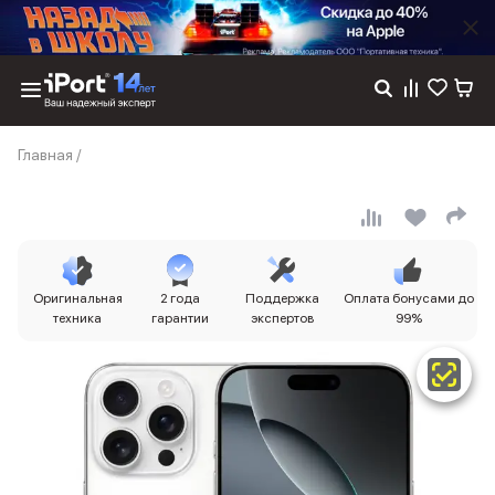
Каталог
Главная
/
Dyson
Фены
Выпрямители
Стайлеры
Пылесосы
Баннер пвз
Оригинальная
2 года
Поддержка
Оплата бонусами до
сплит
техника
гарантии
экспертов
99%
Баннер гарантия
Баннер доставка
iPhone 17
iPhone 17
iPhone 17e
iPhone 17 Pro
iPhone 17 Pro Max