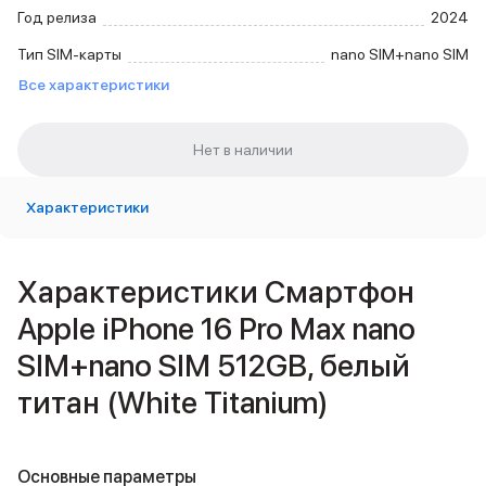
Внешние аккумуляторы
Год релиза
2024
Кабели Lightning
Тип SIM-карты
nano SIM+nano SIM
USB-C кабели
Все характеристики
3D Стикеры
Ремешки для смартфонов
Кардхолдеры MagSafe
iPad
iPad Pro
iPad Pro 13″
Характеристики
iPad Pro 11″
iPad Air
iPad Air 13″
Характеристики Смартфон
iPad Air 11″
Apple iPhone 16 Pro Max nano
iPad Air 10.9″
iPad
SIM+nano SIM 512GB, белый
iPad 11″
титан (White Titanium)
iPad mini
Объем памяти iPad
iPad 2048 Gb
iPad 1024 Gb
Основные параметры