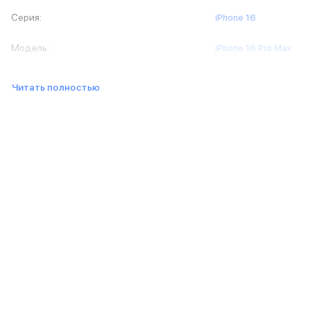
MacBook Pro M5 Max
Серия
:
iPhone 16
MacBook Pro M5 Pro
MacBook Pro M5
Модель
:
iPhone 16 Pro Max
MacBook Pro M4 Max
MacBook Neo
Читать полностью
MacBook Air
MacBook Air M5
MacBook Air M4
MacBook Air M3
MacBook Air M2
iMac
Mac mini
Аксессуары для Mac
Чехлы для MacBook
Сумки и рюкзаки
Мыши
Клавиатуры
Кабели
Внешние накопители
Мультипортовые адаптеры