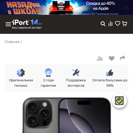
Каталог
Главная
/
Dyson
Фены
Выпрямители
Стайлеры
Пылесосы
Баннер пвз
Оригинальная
2 года
Поддержка
Оплата бонусами до
сплит
техника
гарантии
экспертов
99%
Баннер гарантия
Баннер доставка
iPhone 17
iPhone 17
iPhone 17e
iPhone 17 Pro
iPhone 17 Pro Max