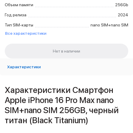
Внешние аккумуляторы
Объем памяти
256Gb
Кабели Lightning
Год релиза
2024
USB-C кабели
3D Стикеры
Тип SIM-карты
nano SIM+nano SIM
Ремешки для смартфонов
Все характеристики
Кардхолдеры MagSafe
iPad
iPad Pro
iPad Pro 13″
iPad Pro 11″
Характеристики
iPad Air
iPad Air 13″
iPad Air 11″
Характеристики Смартфон
iPad Air 10.9″
iPad
Apple iPhone 16 Pro Max nano
iPad 11″
SIM+nano SIM 256GB, черный
iPad mini
2024
титан (Black Titanium)
2021
Объем памяти iPad