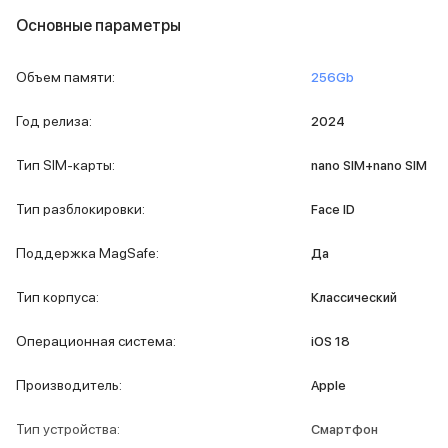
iPad 2048 Gb
Основные параметры
iPad 1024 Gb
iPad 512 Gb
iPad 256 Gb
Объем памяти
:
256Gb
iPad 128 Gb
iPad 64 Gb
Год релиза
:
2024
Аксессуары для iPad
Чехлы для iPad
Тип SIM-карты
:
nano SIM+nano SIM
Защитные стекла для iPad
Беспроводные зарядные устройства
Тип разблокировки
:
Face ID
Сетевые зарядные устройства
Кабели
Поддержка MagSafe
:
Да
Внешние аккумуляторы
Клавиатуры для iPad
Тип корпуса
:
Классический
Стилусы
3D Стикеры
Операционная система
:
iOS 18
Баннер ПВЗ
Баннер гарантия
Производитель
:
Apple
Баннер доставка
Mac
Тип устройства
:
Смартфон
MacBook Pro