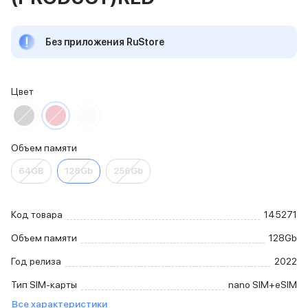
iPhone 15 Pro Max
iPhone 15 Pro
Без приложения RuStore
iPhone 15 Plus
iPhone 15
iPhone 14
iPhone 14 Plus
Цвет
iPhone 14
Объем памяти
iPhone 2048 Gb
Объем памяти
iPhone 1024 Gb
iPhone 512 Gb
64GB
128Gb
256Gb
iPhone 256 Gb
iPhone 128 Gb
Аксессуары для iPhone
Код товара
145271
AirPods
Объем памяти
128Gb
Чехлы для iPhone
Защитные стекла для iPhone
Год релиза
2022
Держатели для смартфонов
Тип SIM-карты
nano SIM+eSIM
Беспроводные зарядные устройства
Сетевые зарядные устройства
Все характеристики