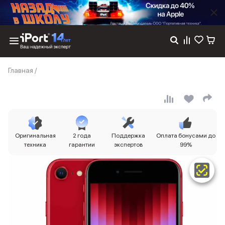
Каталог
Главная
/
Dyson
Фены
Выпрямители
Стайлеры
Пылесосы
Баннер пвз
Оригинальная
2 года
Поддержка
Оплата бонусами до
сплит
техника
гарантии
экспертов
99%
Баннер гарантия
Баннер доставка
iPhone 17
iPhone 17
iPhone 17e
iPhone 17 Pro
iPhone 17 Pro Max