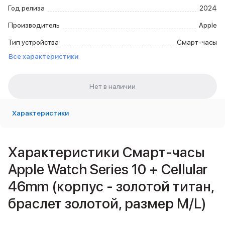
Внешние аккумуляторы
Год релиза
2024
Кабели Lightning
Производитель
Apple
USB-C кабели
3D Стикеры
Тип устройства
Смарт-часы
Ремешки для смартфонов
Все характеристики
Кардхолдеры MagSafe
iPad
iPad Pro
iPad Pro 13″
iPad Pro 11″
Характеристики
iPad Air
iPad Air 13″
iPad Air 11″
Характеристики Смарт-часы
iPad Air 10.9″
iPad
Apple Watch Series 10 + Cellular
iPad 11″
46mm (корпус - золотой титан,
iPad mini
Объем памяти iPad
браслет золотой, размер M/L)
iPad 2048 Gb
iPad 1024 Gb