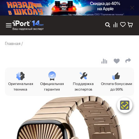
Каталог
Главная
/
Dyson
Фены
Выпрямители
Стайлеры
Пылесосы
Баннер пвз
Оригинальная
Официальная
Поддержка
Оплата бонусами
сплит
техника
гарантия
экспертов
до 99%
Баннер гарантия
Баннер доставка
iPhone 17
iPhone 17
iPhone 17e
iPhone 17 Pro
iPhone 17 Pro Max