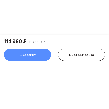
Держатели для смартфонов
Баннер ПВЗ
Смартфоны
Смартфоны Huawei
Складные смартфоны
Смартфоны Samsung
Аксессуары для смартфонов
USB-C кабели
114 990 ₽
164 990 ₽
Внешние аккумуляторы
Автомобильные зарядные устройства
В корзину
Быстрый заказ
Сетевые зарядные устройства
3D Стикеры
бренды
Huawei
Samsung
Google
Баннер ПВЗ
Баннер гарантия
Баннер доставка
Смартфоны Tecno