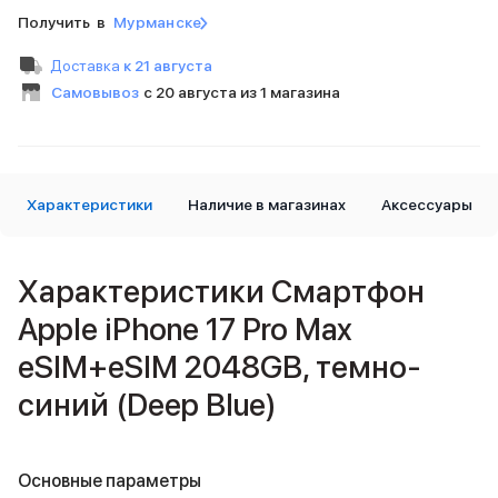
iPad 2048 Gb
Получить в
Мурманске
iPad 1024 Gb
iPad 512 Gb
Доставка
к 21 августа
iPad 256 Gb
Самовывоз
с 20 августа из 1 магазина
iPad 128 Gb
iPad 64 Gb
Аксессуары для iPad
Чехлы для iPad
Защитные стекла для iPad
Характеристики
Наличие в магазинах
Аксессуары
Беспроводные зарядные устройства
Сетевые зарядные устройства
Кабели
Характеристики Смартфон
Внешние аккумуляторы
Apple iPhone 17 Pro Max
Клавиатуры для iPad
Стилусы
eSIM+eSIM 2048GB, темно-
3D Стикеры
синий (Deep Blue)
Баннер ПВЗ
Баннер гарантия
Баннер доставка
Mac
Основные параметры
MacBook Pro