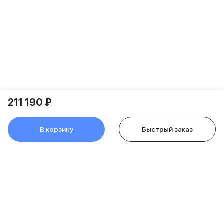
Аксессуары для гаджетов
Пульты ДУ
Аксессуары для игровых приставок
Держатели и подставки
Держатели для смартфонов
Баннер ПВЗ
Смартфоны
Смартфоны Huawei
Складные смартфоны
211 190 ₽
Смартфоны Samsung
Аксессуары для смартфонов
USB-C кабели
В корзину
Быстрый заказ
Внешние аккумуляторы
Автомобильные зарядные устройства
Сетевые зарядные устройства
3D Стикеры
бренды
Huawei
Samsung
Google