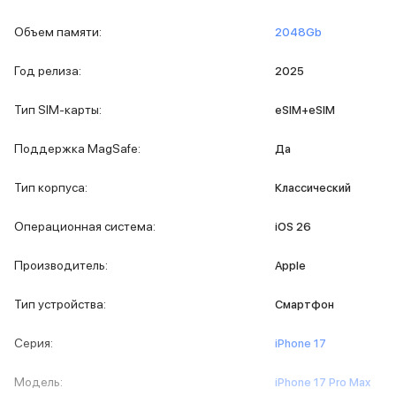
MacBook Pro M5 Max
Объем памяти
:
2048Gb
MacBook Pro M5 Pro
MacBook Pro M5
Год релиза
:
2025
MacBook Pro M4 Max
MacBook Neo
Тип SIM-карты
:
eSIM+eSIM
MacBook Air
MacBook Air M5
Поддержка MagSafe
:
Да
MacBook Air M4
MacBook Air M3
Тип корпуса
:
Классический
MacBook Air M2
iMac
Операционная система
:
iOS 26
Mac mini
Аксессуары для Mac
Производитель
:
Apple
Чехлы для MacBook
Сумки и рюкзаки
Тип устройства
:
Смартфон
Мыши
Клавиатуры
Серия
:
iPhone 17
Кабели
Внешние накопители
Модель
:
iPhone 17 Pro Max
Мультипортовые адаптеры