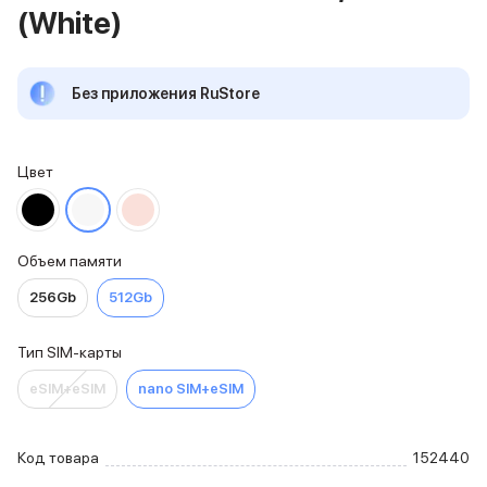
(White)
iPhone 15 Pro Max
iPhone 15 Pro
iPhone 15 Plus
Без приложения RuStore
iPhone 15
iPhone 14
iPhone 14 Plus
iPhone 14
Цвет
Объем памяти
iPhone 2048 Gb
iPhone 1024 Gb
Объем памяти
iPhone 512 Gb
iPhone 256 Gb
256Gb
512Gb
iPhone 128 Gb
Аксессуары для iPhone
Тип SIM-карты
AirPods
Чехлы для iPhone
eSIM+eSIM
nano SIM+eSIM
Защитные стекла для iPhone
Держатели для смартфонов
Беспроводные зарядные устройства
Код товара
152440
Сетевые зарядные устройства