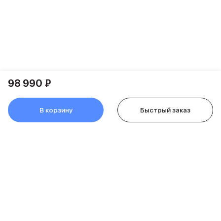
Держатели для смартфонов
Баннер ПВЗ
Смартфоны
Смартфоны Huawei
Складные смартфоны
Смартфоны Samsung
Аксессуары для смартфонов
USB-C кабели
98 990 ₽
Внешние аккумуляторы
Автомобильные зарядные устройства
В корзину
Быстрый заказ
Сетевые зарядные устройства
3D Стикеры
бренды
Huawei
Samsung
Google
Баннер ПВЗ
Баннер гарантия
Баннер доставка
Смартфоны Tecno