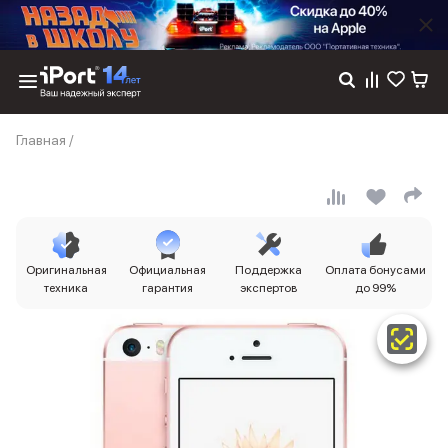
Каталог
Главная
/
Dyson
Фены
Выпрямители
Стайлеры
Пылесосы
Баннер пвз
Оригинальная
Официальная
Поддержка
Оплата бонусами
сплит
техника
гарантия
экспертов
до 99%
Баннер гарантия
Баннер доставка
iPhone 17
iPhone 17
iPhone 17e
iPhone 17 Pro
iPhone 17 Pro Max