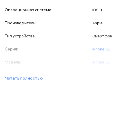
iPad 512 Gb
iPad 256 Gb
Операционная система
:
iOS 9
iPad 128 Gb
Аксессуары для iPad
Производитель
:
Apple
Чехлы для iPad
Защитные стекла для iPad
Тип устройства
:
Смартфон
Беспроводные зарядные устройства
Сетевые зарядные устройства
Серия
:
iPhone SE
Кабели
Внешние аккумуляторы
Модель
:
iPhone SE
Клавиатуры для iPad
Стилусы
Читать полностью
3D Стикеры
Баннер ПВЗ
Баннер гарантия
Баннер доставка
Mac
MacBook Pro
MacBook Pro M5 Max
MacBook Pro M5 Pro
MacBook Pro M5