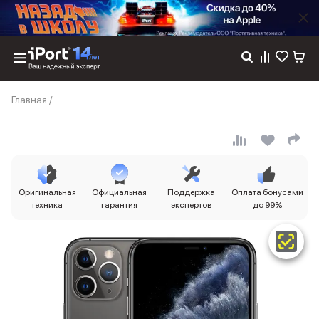
Каталог
Главная
/
Dyson
Фены
Выпрямители
Стайлеры
Пылесосы
Баннер пвз
Оригинальная
Официальная
Поддержка
Оплата бонусами
сплит
техника
гарантия
экспертов
до 99%
Баннер гарантия
Баннер доставка
iPhone 17
iPhone 17
iPhone 17e
iPhone 17 Pro
iPhone 17 Pro Max