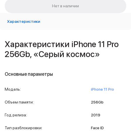
Внешние аккумуляторы
Кабели Lightning
USB-C кабели
Характеристики
3D Стикеры
Ремешки для смартфонов
Кардхолдеры MagSafe
Характеристики iPhone 11 Pro
iPad
iPad Pro
256Gb, «Серый космос»
iPad Pro 13″
iPad Pro 11″
iPad Air
Основные параметры
iPad Air 13″
iPad Air 11″
iPad Air 10.9″
Модель
:
iPhone 11 Pro
iPad
iPad 11″
Объем памяти
:
256Gb
iPad mini
Объем памяти iPad
Год релиза
:
2019
iPad 2048 Gb
iPad 1024 Gb
Тип разблокировки
:
Face ID