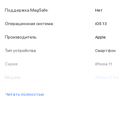
iPad 512 Gb
iPad 256 Gb
Поддержка MagSafe
:
Нет
iPad 128 Gb
Аксессуары для iPad
Операционная система
:
iOS 13
Чехлы для iPad
Защитные стекла для iPad
Производитель
:
Apple
Беспроводные зарядные устройства
Сетевые зарядные устройства
Тип устройства
:
Смартфон
Кабели
Внешние аккумуляторы
Серия
:
iPhone 11
Клавиатуры для iPad
Стилусы
Модель
:
iPhone 11 Pro
3D Стикеры
Баннер ПВЗ
Читать полностью
Баннер гарантия
Баннер доставка
Mac
MacBook Pro
MacBook Pro M5 Max
MacBook Pro M5 Pro
MacBook Pro M5