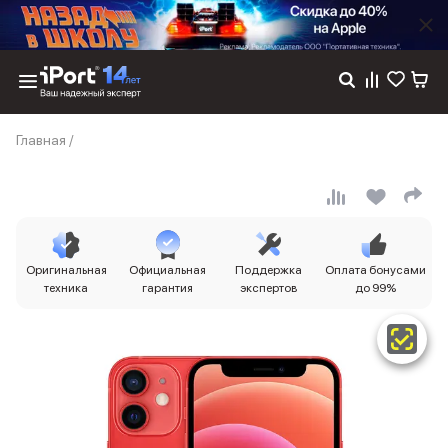
Каталог
Главная
/
Dyson
Фены
Выпрямители
Стайлеры
Пылесосы
Баннер пвз
Оригинальная
Официальная
Поддержка
Оплата бонусами
сплит
техника
гарантия
экспертов
до 99%
Баннер гарантия
Баннер доставка
iPhone 17
iPhone 17
iPhone 17e
iPhone 17 Pro
iPhone 17 Pro Max