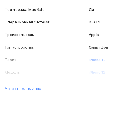
iPad 512 Gb
iPad 256 Gb
Поддержка MagSafe
:
Да
iPad 128 Gb
Аксессуары для iPad
Операционная система
:
iOS 14
Чехлы для iPad
Защитные стекла для iPad
Производитель
:
Apple
Беспроводные зарядные устройства
Сетевые зарядные устройства
Тип устройства
:
Смартфон
Кабели
Внешние аккумуляторы
Серия
:
iPhone 12
Клавиатуры для iPad
Стилусы
Модель
:
iPhone 12
3D Стикеры
Баннер ПВЗ
Читать полностью
Баннер гарантия
Баннер доставка
Mac
MacBook Pro
MacBook Pro M5 Max
MacBook Pro M5 Pro
MacBook Pro M5