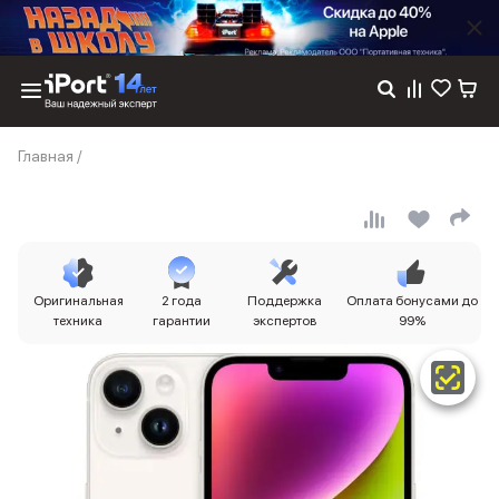
Каталог
Главная
/
Dyson
Фены
Выпрямители
Стайлеры
Пылесосы
Баннер пвз
Оригинальная
2 года
Поддержка
Оплата бонусами до
сплит
техника
гарантии
экспертов
99%
Баннер гарантия
Баннер доставка
iPhone 17
iPhone 17
iPhone 17e
iPhone 17 Pro
iPhone 17 Pro Max