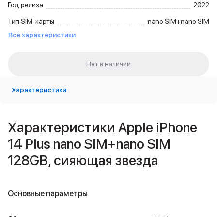
Год релиза
2022
Внешние аккумуляторы
Кабели Lightning
Тип SIM-карты
nano SIM+nano SIM
USB-C кабели
Все характеристики
3D Стикеры
Ремешки для смартфонов
Кардхолдеры MagSafe
iPad
iPad Pro
Характеристики
iPad Pro 13″
iPad Pro 11″
iPad Air
iPad Air 13″
Характеристики Apple iPhone
iPad Air 11″
14 Plus nano SIM+nano SIM
iPad Air 10.9″
iPad
128GB, сияющая звезда
iPad 11″
iPad mini
Объем памяти iPad
Основные параметры
iPad 2048 Gb
iPad 1024 Gb