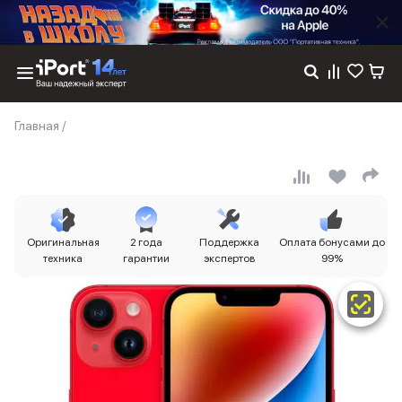
Каталог
Главная
/
Dyson
Фены
Выпрямители
Стайлеры
Пылесосы
Баннер пвз
Оригинальная
2 года
Поддержка
Оплата бонусами до
сплит
техника
гарантии
экспертов
99%
Баннер гарантия
Баннер доставка
iPhone 17
iPhone 17
iPhone 17e
iPhone 17 Pro
iPhone 17 Pro Max