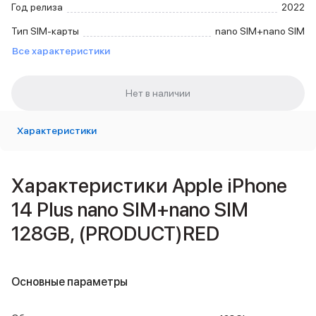
Год релиза
2022
Внешние аккумуляторы
Кабели Lightning
Тип SIM-карты
nano SIM+nano SIM
USB-C кабели
Все характеристики
3D Стикеры
Ремешки для смартфонов
Кардхолдеры MagSafe
iPad
iPad Pro
Характеристики
iPad Pro 13″
iPad Pro 11″
iPad Air
iPad Air 13″
Характеристики Apple iPhone
iPad Air 11″
14 Plus nano SIM+nano SIM
iPad Air 10.9″
iPad
128GB, (PRODUCT)RED
iPad 11″
iPad mini
Объем памяти iPad
Основные параметры
iPad 2048 Gb
iPad 1024 Gb