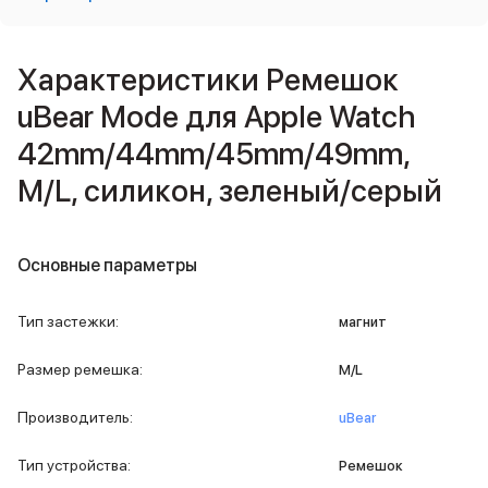
Внешние аккумуляторы
Кабели Lightning
USB-C кабели
Характеристики Ремешок
3D Стикеры
uBear Mode для Apple Watch
Ремешки для смартфонов
Кардхолдеры MagSafe
42mm/44mm/45mm/49mm,
iPad
M/L, силикон, зеленый/серый
iPad Pro
iPad Pro 13″
iPad Pro 11″
iPad Air
Основные параметры
iPad Air 13″
iPad Air 11″
Тип застежки
:
магнит
iPad Air 10.9″
iPad
Размер ремешка
:
M/L
iPad 11″
iPad mini
Производитель
:
uBear
Объем памяти iPad
iPad 2048 Gb
Тип устройства
:
Ремешок
iPad 1024 Gb