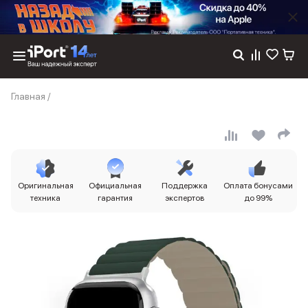
Каталог
Главная
/
Dyson
Фены
Выпрямители
Стайлеры
Пылесосы
Баннер пвз
Оригинальная
Официальная
Поддержка
Оплата бонусами
сплит
техника
гарантия
экспертов
до 99%
Баннер гарантия
Баннер доставка
iPhone 17
iPhone 17
iPhone 17e
iPhone 17 Pro
iPhone 17 Pro Max