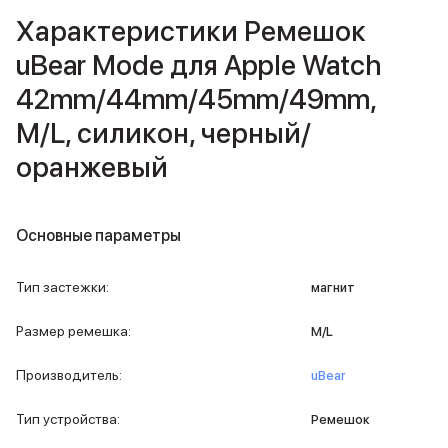
iPad 512 Gb
Характеристики Ремешок
iPad 256 Gb
iPad 128 Gb
uBear Mode для Apple Watch
Аксессуары для iPad
42mm/44mm/45mm/49mm,
Чехлы для iPad
Защитные стекла для iPad
M/L, силикон, черный/
Беспроводные зарядные устройства
оранжевый
Сетевые зарядные устройства
Кабели
Внешние аккумуляторы
Клавиатуры для iPad
Основные параметры
Стилусы
3D Стикеры
Тип застежки
:
магнит
Баннер ПВЗ
Баннер гарантия
Размер ремешка
:
M/L
Баннер доставка
Mac
Производитель
:
uBear
MacBook Pro
MacBook Pro M5 Max
Тип устройства
:
Ремешок
MacBook Pro M5 Pro
MacBook Pro M5