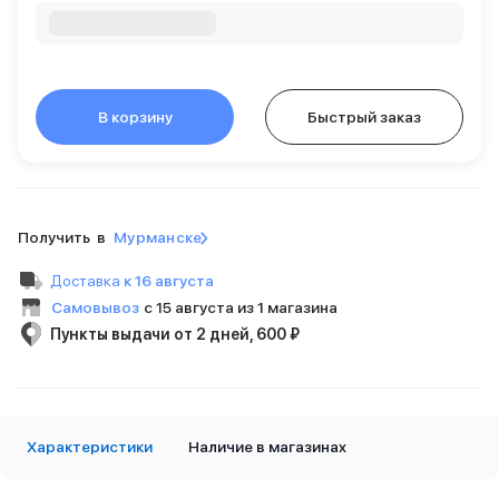
Внешние аккумуляторы
Кабели Lightning
USB-C кабели
3D Стикеры
Ремешки для смартфонов
В корзину
Быстрый заказ
Кардхолдеры MagSafe
iPad
iPad Pro
iPad Pro 13″
iPad Pro 11″
Получить в
Мурманске
iPad Air
Доставка
к 16 августа
iPad Air 13″
Самовывоз
с 15 августа из 1 магазина
iPad Air 11″
iPad Air 10.9″
Пункты выдачи от 2 дней, 600 ₽
iPad
iPad 11″
iPad mini
Объем памяти iPad
Характеристики
Наличие в магазинах
iPad 2048 Gb
iPad 1024 Gb