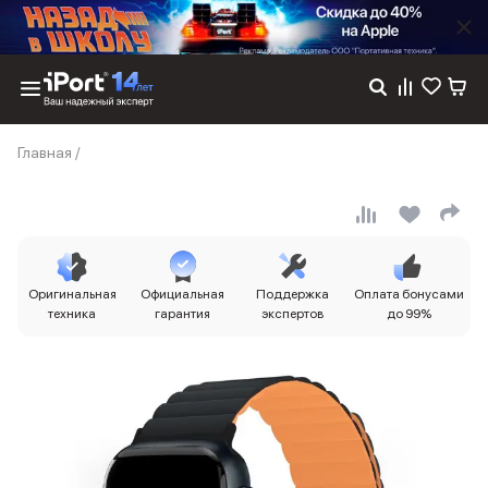
Каталог
Главная
/
Dyson
Фены
Выпрямители
Стайлеры
Пылесосы
Баннер пвз
Оригинальная
Официальная
Поддержка
Оплата бонусами
сплит
техника
гарантия
экспертов
до 99%
Баннер гарантия
Баннер доставка
iPhone 17
iPhone 17
iPhone 17e
iPhone 17 Pro
iPhone 17 Pro Max