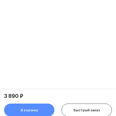
Питание и кабели
Зарядные устройства
Внешние аккумуляторы
Адаптеры
Кабели
Мультимедиа
Акустические системы
Наушники
Защита устройства
Защитные стекла
Ремешки для часов
Сумки и рюкзаки
Поисковые трекеры
Чехлы
Наклейки
Ремешки для iPhone
3 890 ₽
Аксессуары для гаджетов
Пульты ДУ
Аксессуары для игровых приставок
В корзину
Быстрый заказ
Держатели и подставки