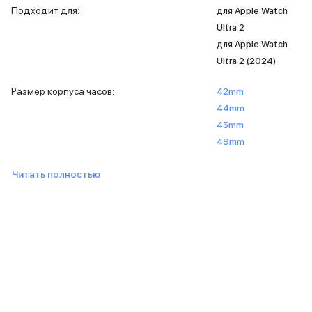
Подходит для
:
для Apple Watch
MacBook Pro M4 Max
MacBook Neo
Ultra 2
MacBook Air
для Apple Watch
MacBook Air M5
Ultra 2 (2024)
MacBook Air M4
MacBook Air M3
Размер корпуса часов
:
42mm
iMac
44mm
Mac mini
45mm
Аксессуары для Mac
49mm
Чехлы для MacBook
Сумки и рюкзаки
Читать полностью
Мыши
Клавиатуры
Кабели
Внешние накопители
Мультипортовые адаптеры
Карты памяти и флэш-накопители
3D Стикеры
Баннер ПВЗ
Баннер гарантия