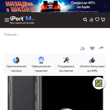
Каталог
Главная
/
Dyson
Фены
Выпрямители
Стайлеры
Пылесосы
Баннер пвз
Оригинальная
Официальная
Поддержка
Оплата бонусами
сплит
техника
гарантия
экспертов
до 99%
Баннер гарантия
Баннер доставка
iPhone 17
iPhone 17
iPhone 17e
iPhone 17 Pro
iPhone 17 Pro Max