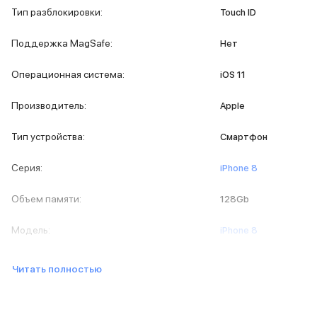
iPad 512 Gb
Тип разблокировки
:
Touch ID
iPad 256 Gb
iPad 128 Gb
Поддержка MagSafe
:
Нет
Аксессуары для iPad
Чехлы для iPad
Операционная система
:
iOS 11
Защитные стекла для iPad
Беспроводные зарядные устройства
Производитель
:
Apple
Сетевые зарядные устройства
Кабели
Тип устройства
:
Смартфон
Внешние аккумуляторы
Клавиатуры для iPad
Серия
:
iPhone 8
Стилусы
3D Стикеры
Объем памяти
:
128Gb
Баннер ПВЗ
Баннер гарантия
Модель
:
iPhone 8
Баннер доставка
Mac
MacBook Pro
Читать полностью
MacBook Pro M5 Max
MacBook Pro M5 Pro
MacBook Pro M5