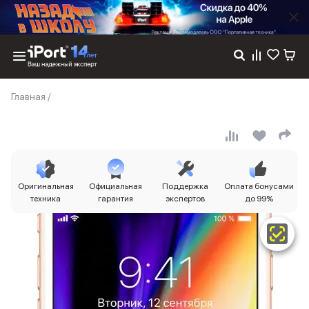
Каталог
Главная
/
Dyson
Фены
Выпрямители
Стайлеры
Пылесосы
Баннер пвз
Оригинальная
Официальная
Поддержка
Оплата бонусами
сплит
техника
гарантия
экспертов
до 99%
Баннер гарантия
Баннер доставка
iPhone 17
iPhone 17
iPhone 17e
iPhone 17 Pro
iPhone 17 Pro Max